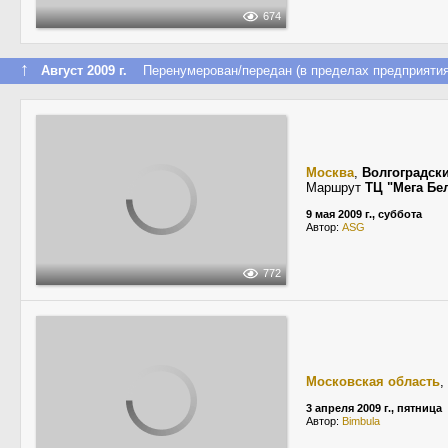
674
↑
Август 2009 г.
Перенумерован/передан (в пределах предприятия
Москва
,
Волгоградск
Маршрут
ТЦ "Мега Бе
9 мая 2009 г., суббота
Автор:
ASG
772
Московская область
,
3 апреля 2009 г., пятница
Автор:
Bimbula