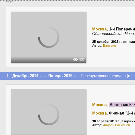
2015
Москва
,
1-й Попереч
Общероссийская Новог
25 декабря 2015 г., пятни
Автор:
Вальдир
537
↑
Декабрь 2014 г. — Январь 2015 г.
Перенумерован/передан (в пр
Москва
,
Волжанин-52
Москва
,
Филиал "2-й 
30 апреля 2013 г., вторни
Автор:
Андрей Васильев