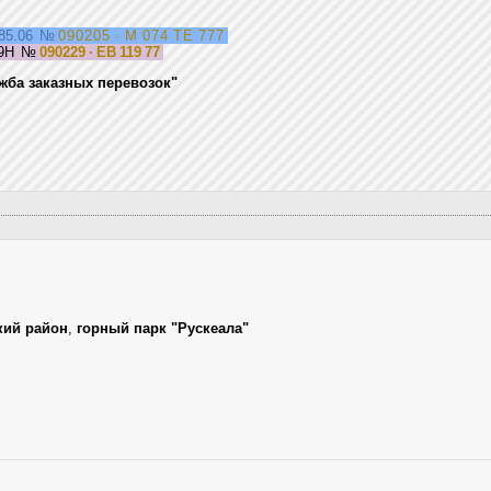
85.06
№
090205 · М 074 ТЕ 777
29H
№
090229 · ЕВ 119 77
жба заказных перевозок"
кий район
,
горный парк "Рускеала"