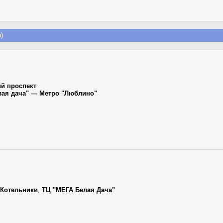
)
ий проспект
лая дача" — Метро "Люблино"
Котельники
,
ТЦ "МЕГА Белая Дача"