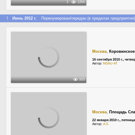
2
1254
↑
Июнь 2012 г.
Перенумерован/передан (в пределах предприятия)
Москва
,
Коровинское
16 сентября 2010 г., четве
Автор:
MSAU-AT
503
Москва
,
Площадь Сл
22 января 2010 г., пятница
Автор:
A G