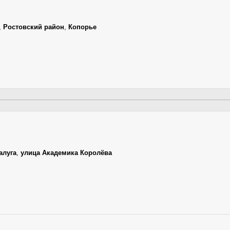
,
Ростовский район
,
Копорье
алуга
,
улица Академика Королёва