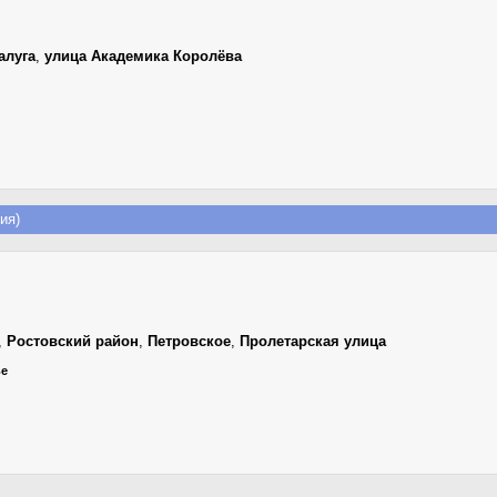
алуга
,
улица Академика Королёва
ия)
,
Ростовский район
,
Петровское
,
Пролетарская улица
ье