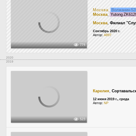
Москва
,
Волжанин-52
Москва
,
Yutong ZK61
Москва
,
Филиал "Слу
Сентябрь 2020 г.
Автор:
A897
774
2020
2019
Карелия
,
Сортавальс
12 июня 2019 г., среда
Автор:
NP
523