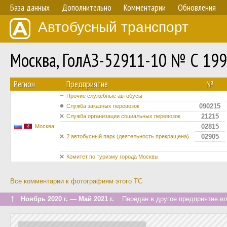
База данных
Дополнительно
Комментарии
Обновления
Автобусный транспорт
Москва, ГолАЗ-52911-10 № С 199
Регион
Предприятие
№
Прочие служебные автобусы
090215
Служба заказных перевозок
21215
Служба организации социальных перевозок
02815
Москва
02905
2 автобусный парк (деятельность прекращена)
Комитет по туризму города Москвы
Все комментарии к фотографиям этого ТС
↑
Ноябрь 2020 г. — Май 2021 г.
Передан в другое предприятие ил