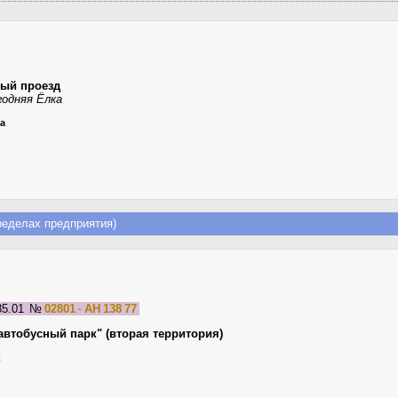
ный проезд
одняя Ёлка
ца
еделах предприятия)
85.01
№
02801 · АН 138 77
автобусный парк" (вторая территория)
к