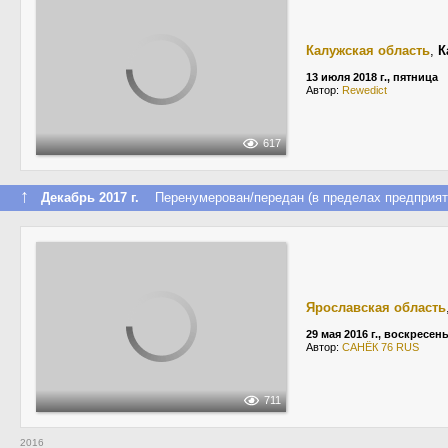
Калужская область
,
К
13 июля 2018 г., пятница
Автор:
Rewedict
617
↑
Декабрь 2017 г.
Перенумерован/передан (в пределах предприят
Ярославская область
29 мая 2016 г., воскресен
Автор:
САНЁК 76 RUS
711
2016