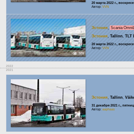
20 марта 2022 г., воскрес
Автор:
VVN
Эстония
,
Scania OmniL
Эстония
,
Tallinn
,
TLT 
20 марта 2022 г., воскрес
Автор:
VVN
589
2022
2021
Эстония
,
Tallinn
,
Väik
31 декабря 2021 г., пятни
Автор:
aaphaas
467