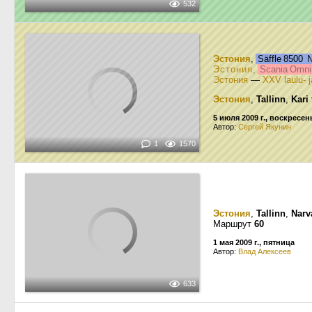
532
Эстония
,
Säffle 8500
Эстония
,
Scania Omni
Эстония
—
XXV laulu- 
Эстония
,
Tallinn
,
Kari
5 июля 2009 г., воскресен
Автор:
Сергей Якунин
1
1570
Эстония
,
Tallinn
,
Narv
Маршрут
60
1 мая 2009 г., пятница
Автор:
Влад Алексеев
633