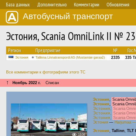
База данных
Дополнительно
Комментарии
Обновления
Автобусный транспорт
Эстония, Scania OmniLink II № 2
Регион
Предприятие
№
Гос.
2335
335 T
Эстония
Tallinna Linnatranspordi AS (Mustamäe garaaž)
Все комментарии к фотографиям этого ТС
↑
Ноябрь 2022 г.
Списан
Эстония
,
Scania OmniL
Эстония
,
Scania OmniL
Эстония
,
Scania OmniC
Эстония
,
Scania Omni
Эстония
,
Scania Omni
Эстония
—
Harjumaa —
Эстония
,
Tallinn
,
TLT 
1536