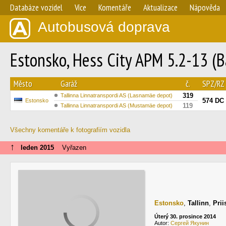
Databáze vozidel
Více
Komentáře
Aktualizace
Nápověda
Autobusová doprava
Estonsko, Hess City APM 5.2-13 (B
Město
Garáž
č.
SPZ/RZ
319
Tallinna Linnatranspordi AS (Lasnamäe depot)
574 DC
Estonsko
119
Tallinna Linnatranspordi AS (Mustamäe depot)
Všechny komentáře k fotografiím vozidla
↑
leden 2015
Vyřazen
Estonsko
,
Tallinn
,
Prii
Úterý 30. prosince 2014
Autor:
Сергей Якунин