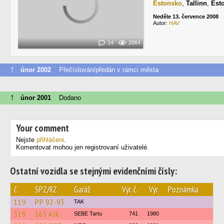
Estonsko
,
Tallinn
,
Esto
Neděle 13. července 2008
Autor:
HAV
14
2064
↑
únor 2002
Přečíslován/předán v rámci města
↑
únor 2001
Dodano
Your comment
Nejste
přihlášeni
.
Komentovat mohou jen registrovaní uživatelé.
Ostatní vozidla se stejnými evidenčními čísly:
č.
SPZ/RZ
Garáž
Výr. č.
Výr.
Poznámka
119
РР 92-93
TAK
319
565 AJK
SEBE Tartu
741
1980