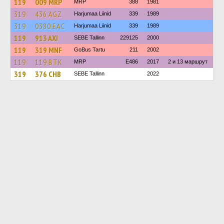
119
009 MRP
MRP
388
1981
319
436 AGZ
Harjumaa Liinid
339
1989
319
0380 ЕАС
Harjumaa Liinid
339
1989
119
913 AXI
SEBE Tallinn
229125
2000
119
319 MNF
GoBus Tartu
211
2002
119
119 BTK
MRP
E486
2017
2 и 13 маршрут
319
376 CHB
SEBE Tallinn
2022