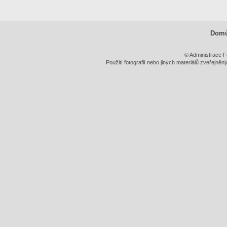
Dom
© Administrace F
Použití fotografií nebo jiných materiálů zveřejně