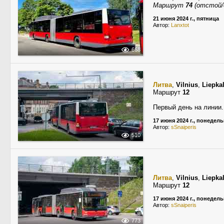
Маршрут
74
(отстой/
21 июня 2024 г., пятница
Автор:
Lanxtot
668
Литва
,
Vilnius
,
Liepka
Маршрут
12
Первый день на линии.
17 июня 2024 г., понедел
Автор:
sSnaiperis
510
Литва
,
Vilnius
,
Liepka
Маршрут
12
17 июня 2024 г., понедел
Автор:
sSnaiperis
773