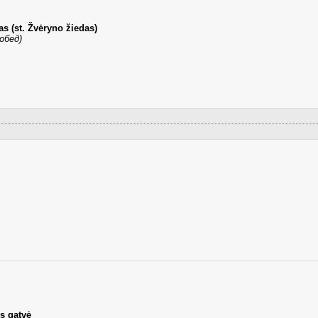
s (st. Žvėryno žiedas)
обед)
s gatvė