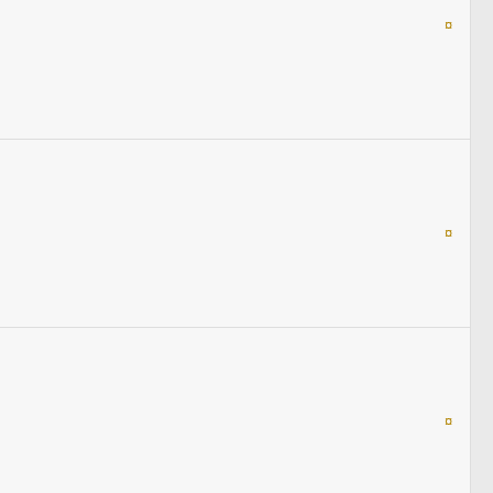
¤
¤
¤