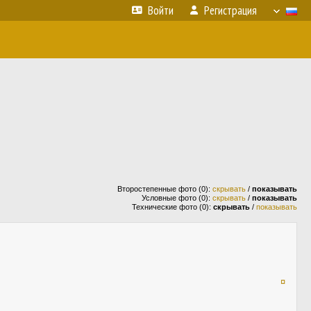
Войти
Регистрация
Второстепенные фото (0):
скрывать
/
показывать
Условные фото (0):
скрывать
/
показывать
Технические фото (0):
скрывать
/
показывать
¤