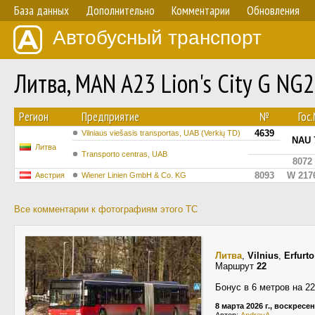
База данных
Дополнительно
Комментарии
Обновления
Автобусный транспорт
Литва, MAN A23 Lion's City G N
Регион
Предприятие
№
Гос
4639
Vilniaus viešasis transportas, UAB (Verkių TD)
NAU 
Литва
Transporto centras, UAB
8072
8093
W 217
Австрия
Wiener Linien GmbH & Co. KG
Все комментарии к фотографиям этого ТС
Литва
,
Vilnius
,
Erfurto
Маршрут
22
Бонус в 6 метров на 2
8 марта 2026 г., воскресе