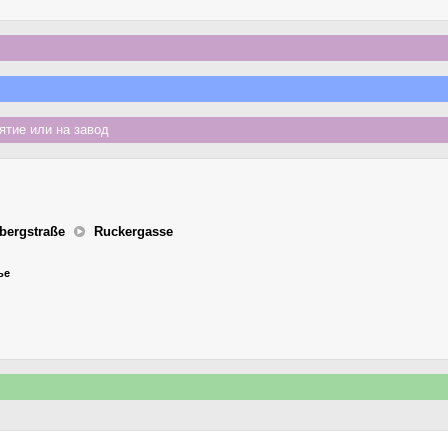
тие или на завод
bergstraße
Ruckergasse
ье