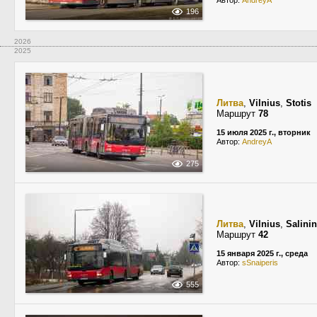
Автор:
AndreyA
196
2026
2025
Литва
,
Vilnius
,
Stotis
Маршрут
78
15 июля 2025 г., вторник
Автор:
AndreyA
275
Литва
,
Vilnius
,
Salini
Маршрут
42
15 января 2025 г., среда
Автор:
sSnaiperis
555