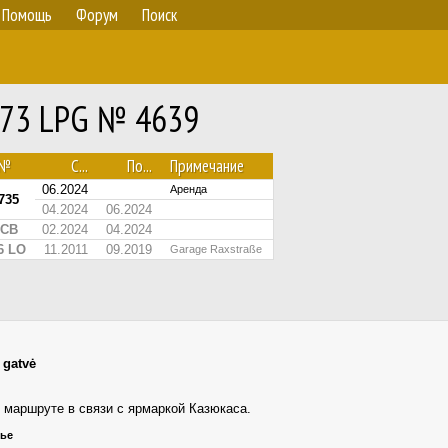
Помощь
Форум
Поиск
G273 LPG № 4639
.№
С...
По...
Примечание
06.2024
Аренда
735
04.2024
06.2024
 CB
02.2024
04.2024
6 LO
11.2011
09.2019
Garage Raxstraße
 gatvė
2 маршруте в связи с ярмаркой Казюкаса.
нье