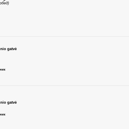
обед)
lnio gatvė
ьник
lnio gatvė
ьник