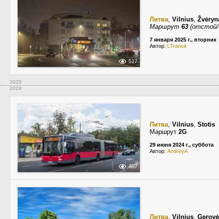
Литва
,
Vilnius
,
Žvėryna
Маршрут
63
(отстой/
7 января 2025 г., вторник
Автор:
LTransit
517
2025
2024
Литва
,
Vilnius
,
Stotis
Маршрут
2G
29 июня 2024 г., суббота
Автор:
AndreyA
407
Литва
,
Vilnius
,
Gerovė