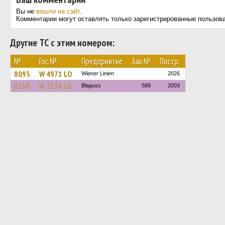
Вы не
вошли на сайт
.
Комментарии могут оставлять только зарегистрированные пользов
Другие ТС с этим номером:
№
Гос.№
Предприятие
Зав.№
Постр.
8093
W 4971 LO
Wiener Linien
2026
8150
W 2176 LO
Blaguss
588
2003