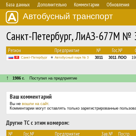
База данных
Дополнительно
Комментарии
Обновления
Автобусный транспорт
Санкт-Петербург, ЛиАЗ-677М № 
Регион
Предприятие
№
Гос.№
3011
3011 ЛОО
19
Санкт-Петербург
Автобусный парк № 3
↑
1986 г.
Поступил на предприятие
Ваш комментарий
Вы не
вошли на сайт
.
Комментарии могут оставлять только зарегистрированные пользов
Другие ТС с этим номером:
№
Гос.№
Предприятие
Зав.№
Постр.