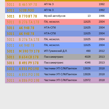
3011
В 465 УР 78
АП № 3
1992
3011
3208 ЛОО
АП № 3
1992
3011
В 770 ВТ 78
Музей автобусов
13
1996
3011
В 276 ТА 178
ПА, неэкспл.
11625
2004
3011
АК 948 78
НТА-СПб
11625
2004
3011
АК 948 78
НТА-СПб
11625
2004
3011
В 276 ТА 178
ПА, неэкспл.
11625
2004
3011
АК 948 78
ПА, неэкспл.
11625
2004
3011
М 390 ТУ 178
ИП Гуминский Д.Л.
490
2012
3011
В 634 СВ 178
Пассажиртранс
4028
2013
3011
В 491 РУ 178
Пассажиртранс
4346
2013
3011
А 851 РО 198
Частники УП СЛК/Пантеон
13026
2018
3011
А 851 РО 198
Частники УП СЛК/Пантеон
13026
2018
3011
А 886 РО 198
Частники УП СЛК/Пантеон
12972
2018