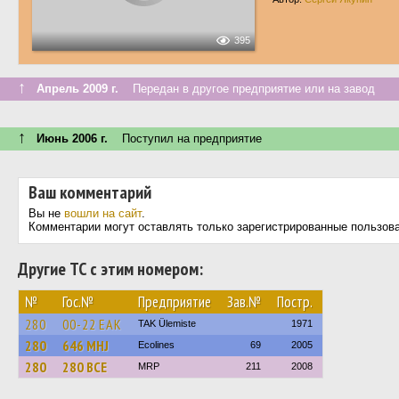
395
↑
Апрель 2009 г.
Передан в другое предприятие или на завод
↑
Июнь 2006 г.
Поступил на предприятие
Ваш комментарий
Вы не
вошли на сайт
.
Комментарии могут оставлять только зарегистрированные пользов
Другие ТС с этим номером:
№
Гос.№
Предприятие
Зав.№
Постр.
280
00-22 ЕАК
TAK Ülemiste
1971
280
646 MHJ
Ecolines
69
2005
280
280 BCE
MRP
211
2008