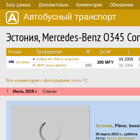
База данных
Дополнительно
Комментарии
Обновления
Автобусный транспорт
Эстония, Mercedes-Benz O345 Co
Регион
Предприятие
№
Гос.№
С...
04.2009
GoBus AS (Pärnu osakond)
280 MFY
Эстония
280
06.2006
MRP Linna Liinid AS
Все комментарии к фотографиям этого ТС
↑
Июль 2018 г.
Списан
Эстония
,
Pärnu
,
bussi
30 марта 2013 г., суббота
Автор:
Артём Дмитренко