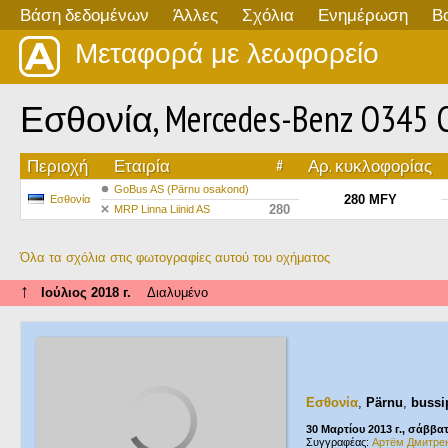
Βάση δεδομένων
Άλλες
Σχόλια
Ενημέρωση
Β
Μεταφορά με λεωφορείο
Εσθονία, Mercedes-Benz O345 C
Περιοχή
Εταιρία
#
Αρ. κυκλοφορίας
GoBus AS (Pärnu osakond)
280 MFY
Εσθονία
280
MRP Linna Liinid AS
Όλα τα σχόλια στις φωτογραφίες αυτού του οχήματος
↑
Ιούλιος 2018 г.
Διαλυμένο
Εσθονία
,
Pärnu
,
bussi
30 Μαρτίου 2013 г., σάββα
Συγγραφέας:
Артём Дмитре