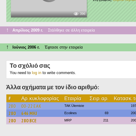
396
↑
Απρίλιος 2009 г.
Στάλθηκε σε άλλη εταιρεία
↑
Ιούνιος 2006 г.
Έφτασε στην εταιρεία
Το σχόλιό σας
You need to
log in
to write comments.
Άλλα οχήματα με τον ίδιο αριθμό:
#
Αρ. κυκλοφορίας
Εταιρία
Σειρ. αρ.
Κατασκ. τ
280
00-22 ЕАК
TAK Ülemiste
19
280
646 MHJ
Ecolines
69
20
280
280 BCE
MRP
211
20