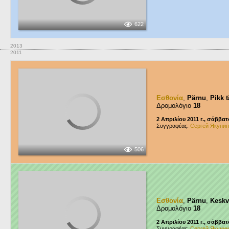
622
2013
2011
Εσθονία
,
Pärnu
,
Pikk 
Δρομολόγιο
18
2 Απριλίου 2011 г., σάββατ
Συγγραφέας:
Сергей Якунин
506
Εσθονία
,
Pärnu
,
Keskv
Δρομολόγιο
18
2 Απριλίου 2011 г., σάββατ
Συγγραφέας:
Сергей Якунин