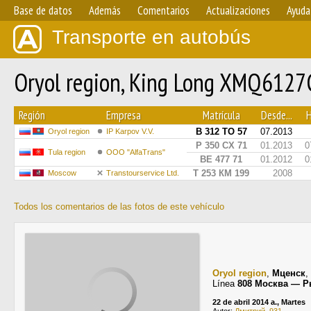
Base de datos
Además
Comentarios
Actualizaciones
Ayuda
Transporte en autobús
Oryol region, King Long XMQ612
Región
Empresa
Matrícula
Desde...
H
В 312 ТО 57
07.2013
Oryol region
IP Karpov V.V.
Р 350 СХ 71
01.2013
0
Tula region
OOO "AlfaTrans"
ВЕ 477 71
01.2012
0
Т 253 КМ 199
2008
Moscow
Transtourservice Ltd.
Todos los comentarios de las fotos de este vehículo
Oryol region
,
Мценск
,
Línea
808 Москва — 
22 de abril 2014 a., Martes