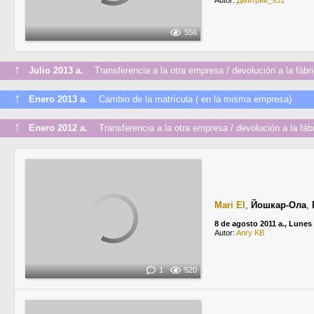
Autor:
Дмитрий_931
556
↑
Julio 2013 a.
Transferencia a la otra empresa / devolución a la fábr
↑
Enero 2013 a.
Cambio de la matrícula ( en la misma empresa)
↑
Enero 2012 a.
Transferencia a la otra empresa / devolución a la fáb
Mari El
,
Йошкар-Ола
,
8 de agosto 2011 a., Lunes
Autor:
Anry KB
1
520