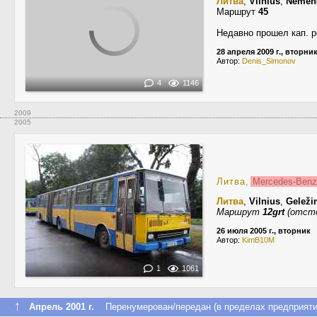
Литва
,
Vilnius
,
Nemenč
Маршрут
45
Недавно прошел кап. р
28 апреля 2009 г., вторни
Автор:
Denis_Simonov
4
1146
2009
2005
Литва
,
Mercedes-Ben
Литва
,
Vilnius
,
Geleži
Маршрут
12grt
(отсто
26 июля 2005 г., вторник
Автор:
KimB10M
1
1061
↑
Апрель 2001 г.
Перенумерован/передан (в пределах предприяти