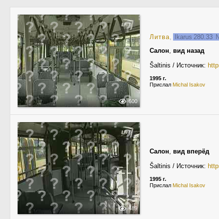
Литва
,
Ikarus 280.33
Салон
,
вид назад
Šaltinis / Источник:
http
1995 г.
Прислал
Michal Isakov
600
Салон
,
вид вперёд
Šaltinis / Источник:
http
1995 г.
Прислал
Michal Isakov
489