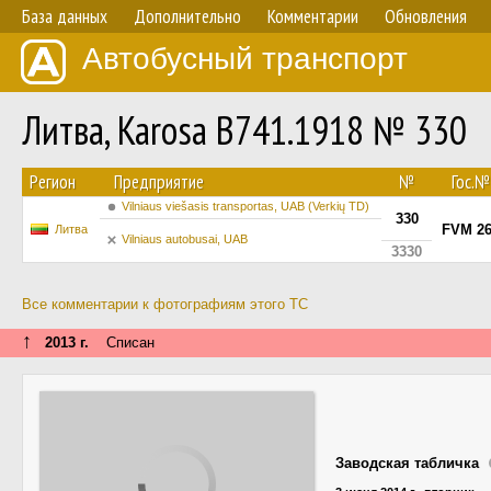
База данных
Дополнительно
Комментарии
Обновления
Автобусный транспорт
Литва, Karosa B741.1918 № 330
Регион
Предприятие
№
Гос.№
Vilniaus viešasis transportas, UAB (Verkių TD)
330
FVM 2
Литва
Vilniaus autobusai, UAB
3330
Все комментарии к фотографиям этого ТС
↑
2013 г.
Списан
Заводская табличка