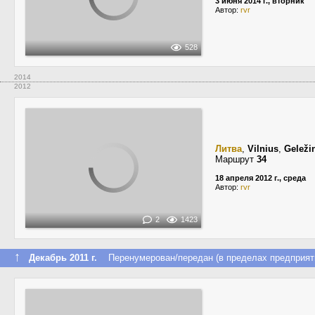
3 июня 2014 г., вторник
Автор:
rvr
528
2014
2012
Литва
,
Vilnius
,
Geleži
Маршрут
34
18 апреля 2012 г., среда
Автор:
rvr
2
1423
↑
Декабрь 2011 г.
Перенумерован/передан (в пределах предприят