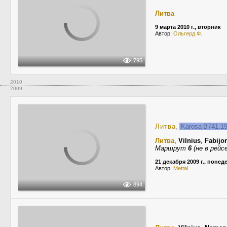
Литва
9 марта 2010 г., вторник
Автор:
Ольгерд Ф.
795
2010
2009
Литва
,
Karosa B741.1
Литва
,
Vilnius
,
Fabijon
Маршрут
6
(не в рейсе
21 декабря 2009 г., поне
Автор:
Mettal
894