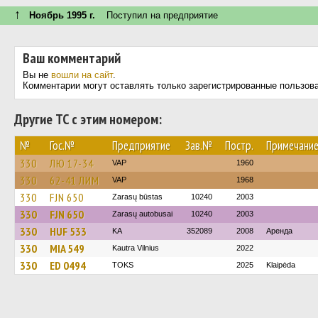
↑
Ноябрь 1995 г.
Поступил на предприятие
Ваш комментарий
Вы не
вошли на сайт
.
Комментарии могут оставлять только зарегистрированные пользов
Другие ТС с этим номером:
№
Гос.№
Предприятие
Зав.№
Постр.
Примечани
330
ЛЮ 17-34
VAP
1960
330
62-41 ЛИМ
VAP
1968
330
FJN 650
Zarasų būstas
10240
2003
330
FJN 650
Zarasų autobusai
10240
2003
330
HUF 533
KA
352089
2008
Аренда
330
MIA 549
Kautra Vilnius
2022
330
ED 0494
TOKS
2025
Klaipėda