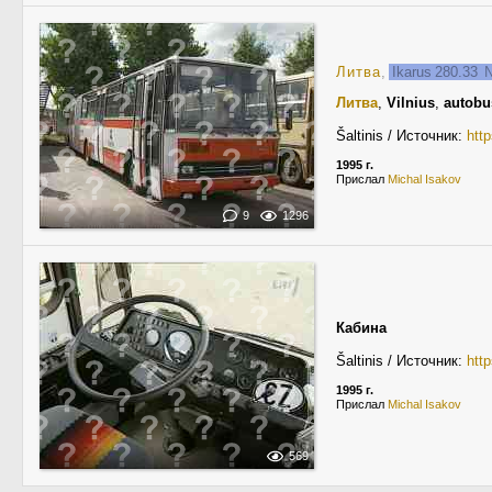
Литва
,
Ikarus 280.33
Литва
,
Vilnius
,
autobu
Šaltinis / Источник:
http
1995 г.
Прислал
Michal Isakov
9
1296
Кабина
Šaltinis / Источник:
http
1995 г.
Прислал
Michal Isakov
569