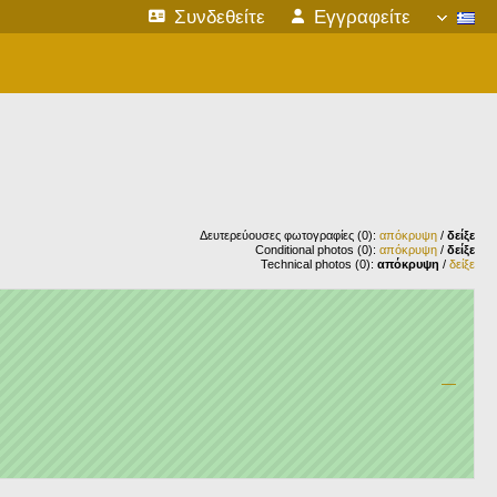
Συνδεθείτε
Εγγραφείτε
Δευτερεύουσες φωτογραφίες (0):
απόκρυψη
/
δείξε
Conditional photos (0):
απόκρυψη
/
δείξε
Technical photos (0):
απόκρυψη
/
δείξε
—