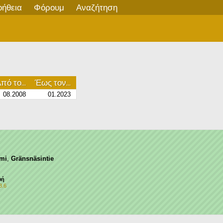
οήθεια
Φόρουμ
Αναζήτηση
πό το...
Έως τον...
08.2008
01.2023
mi
,
Gränsnäsintie
υή
8.6