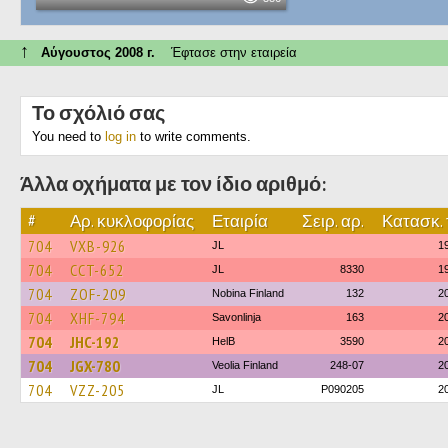
↑
Αύγουστος 2008 г.
Έφτασε στην εταιρεία
Το σχόλιό σας
You need to
log in
to write comments.
Άλλα οχήματα με τον ίδιο αριθμό:
#
Αρ. κυκλοφορίας
Εταιρία
Σειρ. αρ.
Κατασκ. 
704
VXB-926
JL
1
704
CCT-652
JL
8330
1
704
ZOF-209
Nobina Finland
132
2
704
XHF-794
Savonlinja
163
2
704
JHC-192
HelB
3590
2
704
JGX-780
Veolia Finland
248-07
2
704
VZZ-205
JL
P090205
2