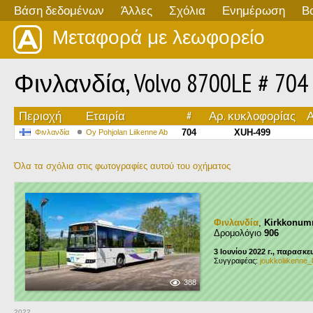
Βάση δεδομένων
Άλλες
Σχόλια
Ενημέρωση
Β
Μεταφορά με λεωφορείο
Φινλανδία, Volvo 8700LE # 704
Περιοχή
Εταιρία
#
Αρ. κυκλοφορίας
Α
704
XUH-499
Φινλανδία
Oy Pohjolan Liikenne Ab
Όλα τα σχόλια στις φωτογραφίες αυτού του οχήματος
Φινλανδία
,
Kirkkonum
Δρομολόγιο
906
3 Ιουνίου 2022 г., παρασκε
Συγγραφέας:
joukkoliikenne_
388
2022