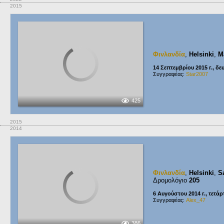
2015
Φινλανδία
,
Helsinki
,
M
14 Σεπτεμβρίου 2015 г., δε
Συγγραφέας:
Star2007
425
2015
2014
Φινλανδία
,
Helsinki
,
S
Δρομολόγιο
205
6 Αυγούστου 2014 г., τετάρ
Συγγραφέας:
Alex_47
386