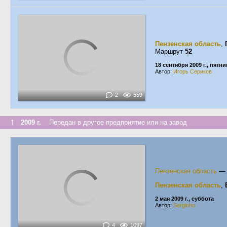
Пензенская область
,
Маршрут
52
18 сентября 2009 г., пятн
Автор:
Игорь Сериков
2
559
↑
2009 г.
Передан в другое предприятие или на завод
Пензенская область
Пензенская область
,
2 мая 2009 г., суббота
Автор:
Serginho
4
1097