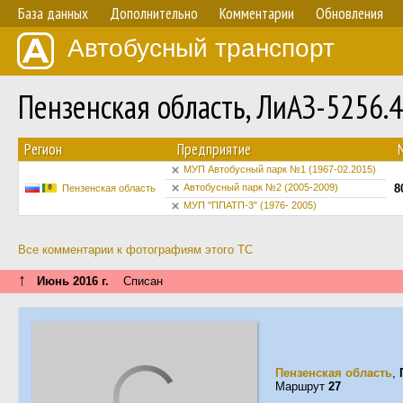
База данных
Дополнительно
Комментарии
Обновления
Автобусный транспорт
Пензенская область, ЛиАЗ-5256.
Регион
Предприятие
МУП Автобусный парк №1 (1967-02.2015)
Автобусный парк №2 (2005-2009)
8
Пензенская область
МУП "ППАТП-3" (1976- 2005)
Все комментарии к фотографиям этого ТС
↑
Июнь 2016 г.
Списан
Пензенская область
,
Маршрут
27