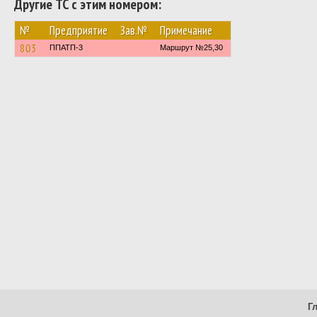
Другие ТС с этим номером:
№
Предприятие
Зав.№
Примечание
803
ППАТП-3
Маршрут №25,30
Г