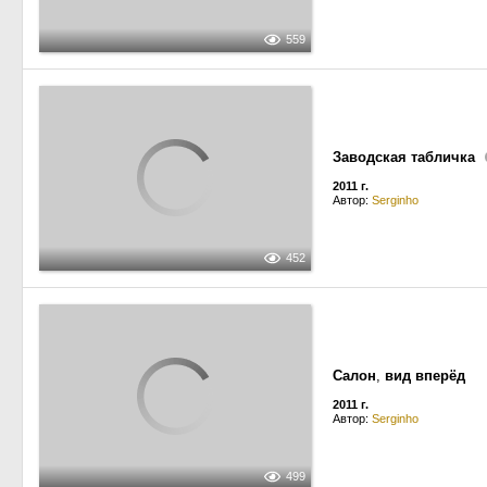
559
Заводская табличка
2011 г.
Автор:
Serginho
452
Салон
,
вид вперёд
2011 г.
Автор:
Serginho
499