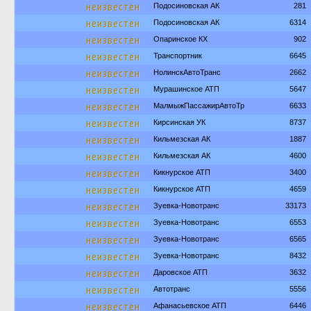
неизвестен
Подосиновская АК
281
неизвестен
Подосиновская АК
6314
неизвестен
Опаринское КХ
902
неизвестен
Транспортник
6645
неизвестен
НолинскАвтоТранс
2662
неизвестен
Мурашинское АТП
5647
неизвестен
МалмыжПассажирАвтоТр
6633
неизвестен
Кирсинская УК
8737
неизвестен
Кильмезская АК
1887
неизвестен
Кильмезская АК
4600
неизвестен
Кикнурское АТП
3400
неизвестен
Кикнурское АТП
4659
неизвестен
Зуевка-Новотранс
33173
неизвестен
Зуевка-Новотранс
6553
неизвестен
Зуевка-Новотранс
6565
неизвестен
Зуевка-Новотранс
8432
неизвестен
Даровское АТП
3632
неизвестен
Автотранс
5556
неизвестен
Афанасьевское АТП
6446