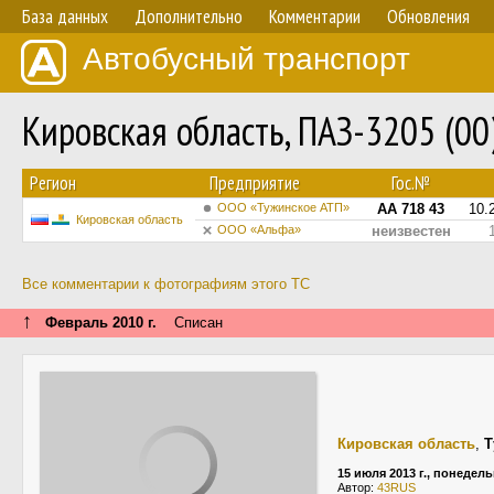
База данных
Дополнительно
Комментарии
Обновления
Автобусный транспорт
Кировская область, ПАЗ-3205 (0
Регион
Предприятие
Гос.№
ООО «Тужинское АТП»
АА 718 43
10.
Кировская область
ООО «Альфа»
неизвестен
Все комментарии к фотографиям этого ТС
↑
Февраль 2010 г.
Списан
Кировская область
,
Т
15 июля 2013 г., понедел
Автор:
43RUS