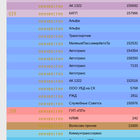
неизвестен
АК 1322
155692
029
неизвестен
КАТП
157996
неизвестен
Альфа
неизвестен
Альфа
неизвестен
Транспортник
неизвестен
МалмыжПассажирАвтоТр
152532
неизвестен
Автотранс
154354
неизвестен
Автотранс
158350
неизвестен
Автотранс
7133
неизвестен
Автотранс
неизвестен
АК 1322
152516
неизвестен
ООО УБД на СК
5768
неизвестен
РЖД
2811
неизвестен
Служебные Советск
150976
209
неизвестен
ГУП «ПП»
неизвестен
НЛМК
242
Неизвестен
Волосово прочие
21600
неизвестен
Коммунтранссервис