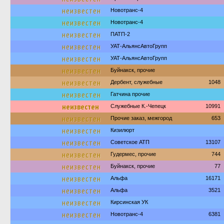
неизвестен
Новотранс-4
неизвестен
Новотранс-4
неизвестен
ПАТП-2
неизвестен
УАТ-АльянсАвтоГрупп
неизвестен
УАТ-АльянсАвтоГрупп
неизвестен
Буйнакск, прочие
неизвестен
Дербент, служебные
1048
неизвестен
Гатчина прочие
неизвестен
Служебные К.-Чепецк
10991
неизвестен
Прочие заказ, межгород
653
неизвестен
Кизилюрт
неизвестен
Советское АТП
13107
неизвестен
Гудермес, прочие
744
неизвестен
Буйнакск, прочие
77
неизвестен
Альфа
16171
неизвестен
Альфа
3521
неизвестен
Кирсинская УК
неизвестен
Новотранс-4
6381