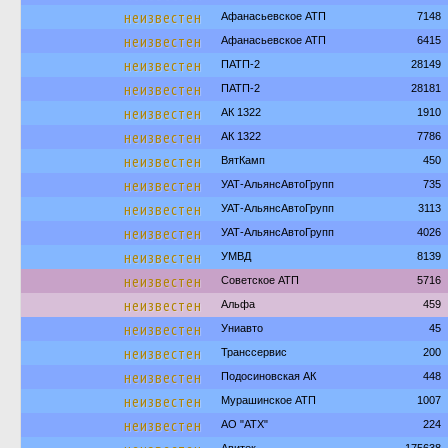
неизвестен
Афанасьевское АТП
7148
неизвестен
Афанасьевское АТП
6415
неизвестен
ПАТП-2
28149
неизвестен
ПАТП-2
28181
неизвестен
АК 1322
1910
неизвестен
АК 1322
7786
неизвестен
ВятКамп
450
неизвестен
УАТ-АльянсАвтоГрупп
735
неизвестен
УАТ-АльянсАвтоГрупп
3113
неизвестен
УАТ-АльянсАвтоГрупп
4026
неизвестен
УМВД
8139
неизвестен
Советское АТП
5716
неизвестен
Альфа
459
неизвестен
Униавто
45
неизвестен
Транссервис
200
неизвестен
Подосиновская АК
448
неизвестен
Мурашинское АТП
1007
неизвестен
АО "АТХ"
224