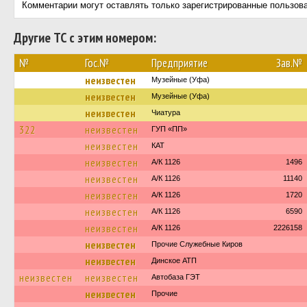
Комментарии могут оставлять только зарегистрированные пользов
Другие ТС с этим номером:
№
Гос.№
Предприятие
Зав.№
неизвестен
Музейные (Уфа)
неизвестен
Музейные (Уфа)
неизвестен
Чиатура
322
неизвестен
ГУП «ПП»
неизвестен
КАТ
неизвестен
А/К 1126
1496
неизвестен
А/К 1126
11140
неизвестен
А/К 1126
1720
неизвестен
А/К 1126
6590
неизвестен
А/К 1126
2226158
неизвестен
Прочие Служебные Киров
неизвестен
Динское АТП
неизвестен
неизвестен
Автобаза ГЭТ
неизвестен
Прочие