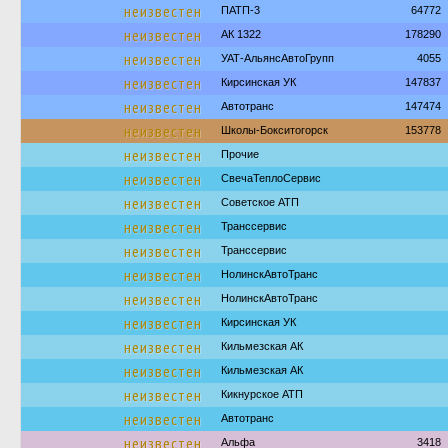
неизвестен
ПАТП-3
64772
неизвестен
АК 1322
178290
неизвестен
УАТ-АльянсАвтоГрупп
4055
неизвестен
Кирсинская УК
147837
неизвестен
Автотранс
147474
неизвестен
Школы-Бокситогорск
153778
неизвестен
Прочие
неизвестен
СвечаТеплоСервис
неизвестен
Советское АТП
неизвестен
Транссервис
неизвестен
Транссервис
неизвестен
НолинскАвтоТранс
неизвестен
НолинскАвтоТранс
неизвестен
Кирсинская УК
неизвестен
Кильмезская АК
неизвестен
Кильмезская АК
неизвестен
Кикнурское АТП
неизвестен
Автотранс
неизвестен
Альфа
3418