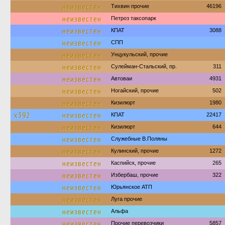
неизвестен
Тихвин прочие
46196
неизвестен
Петроз таксопарк
неизвестен
КПАТ
3088
неизвестен
СПП
неизвестен
Унцукульский, прочие
неизвестен
Сулейман-Стальский, пр.
311
неизвестен
Автоваи
4931
неизвестен
Ногайский, прочие
502
неизвестен
Кизилюрт
1980
х392
неизвестен
КПАТ
22417
неизвестен
Кизилюрт
644
неизвестен
Служебные В.Поляны
неизвестен
Кулинский, прочие
1272
неизвестен
Каспийск, прочие
265
неизвестен
Избербаш, прочие
322
неизвестен
Юрьянское АТП
неизвестен
Луга прочие
неизвестен
Альфа
неизвестен
Прочие перевозчики
5857