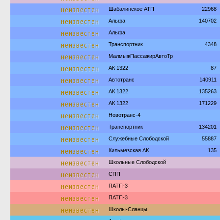
неизвестен
Шабалинское АТП
22968
неизвестен
Альфа
140702
неизвестен
Альфа
неизвестен
Транспортник
4348
неизвестен
МалмыжПассажирАвтоТр
неизвестен
АК 1322
87
неизвестен
Автотранс
140911
неизвестен
АК 1322
135263
неизвестен
АК 1322
171229
неизвестен
Новотранс-4
неизвестен
Транспортник
134201
неизвестен
Служебные Слободской
55887
неизвестен
Кильмезская АК
135
неизвестен
Школьные Слободской
неизвестен
СПП
неизвестен
ПАТП-3
неизвестен
ПАТП-3
неизвестен
Школы-Сланцы