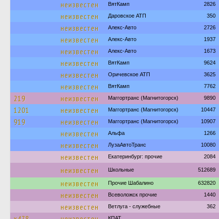
неизвестен
ВятКамп
2826
неизвестен
Даровское АТП
350
неизвестен
Алекс-Авто
2726
неизвестен
Алекс-Авто
1937
неизвестен
Алекс-Авто
1673
неизвестен
ВятКамп
9624
неизвестен
Оричевское АТП
3625
неизвестен
ВятКамп
7762
219
неизвестен
Маггортранс (Магнитогорск)
9890
1201
неизвестен
Маггортранс (Магнитогорск)
10447
919
неизвестен
Маггортранс (Магнитогорск)
10907
неизвестен
Альфа
1266
неизвестен
ЛузаАвтоТранс
10080
неизвестен
Екатеринбург: прочие
2084
неизвестен
Школьные
512689
неизвестен
Прочие Шабалино
632820
неизвестен
Всеволожск прочие
1440
неизвестен
Ветлуга - служебные
362
х478
неизвестен
КПАТ