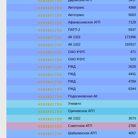
неизвестен
Даровское АТП
5457
неизвестен
Автотранс
4368
неизвестен
Автотранс
5603
неизвестен
Афанасьевское АТП
7129
неизвестен
ПАТП-2
5547
неизвестен
АК 1322
171996
неизвестен
АК 1322
193317
неизвестен
ОАО КЧУС
471
неизвестен
ОАО КЧУС
523
неизвестен
РЖД
2629
неизвестен
РЖД
4441
неизвестен
РЖД
4784
неизвестен
РЖД
6344
неизвестен
Подосиновская АК
неизвестен
Униавто
неизвестен
Оричевское АТП
неизвестен
АК 1322
3573
неизвестен
Советское АТП
2760
неизвестен
Шабалинское АТП
4057