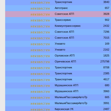
неизвестен
Транспортник
3840
неизвестен
Автотранс
657
неизвестен
Советское АТП
3928
неизвестен
Транссервис
902
неизвестен
Коммунтранссервис
2432
неизвестен
Советское АТП
7296
неизвестен
Советское АТП
7015
неизвестен
Униавто
169
неизвестен
Униавто
2162
неизвестен
Орловское АТП
1825
неизвестен
Оричевское АТП
275798
неизвестен
Транспортник
8708
неизвестен
Транспортник
2385
неизвестен
Транспортник
4617
неизвестен
Мурашинское АТП
680
неизвестен
Мурашинское АТП
3960
неизвестен
МалмыжПассажирАвтоТр
665
неизвестен
МалмыжПассажирАвтоТр
3991
неизвестен
Кирсинская УК
2487