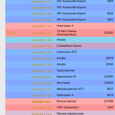
неизвестен
УАТ-АльянсАвтоГрупп
3059
неизвестен
УАТ-АльянсАвтоГрупп
неизвестен
УАТ-АльянсАвтоГрупп
3016
неизвестен
УАТ-АльянсАвтоГрупп
3002
неизвестен
Новотранс-4
ТК Авто Гамма
3010
неизвестен
125552
(Екатеринбург)
неизвестен
Альфа
неизвестен
Служебные Оричи
неизвестен
Советское АТП
неизвестен
Альфа
18878
неизвестен
Альфа
20356
неизвестен
Транспортник
неизвестен
Кирсинская УК
129290
неизвестен
Автотранс
129502
неизвестен
Афанасьевское АТП
8517
неизвестен
Новотранс-4
6014
неизвестен
Волхов прочие
137498
неизвестен
ПАО Ураласбест
1593
неизвестен
Прочие перевозчики