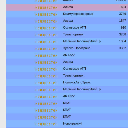
неизвестен
Авитек
175638
неизвестен
Альфа
1694
неизвестен
Коммунтранссервис
3749
неизвестен
Альфа
1547
неизвестен
Орловское АТП
910
неизвестен
Транспортник
3788
неизвестен
МалмыжПассажирАвтоТр
1304
неизвестен
Зуевка-Новотранс
3332
неизвестен
АК 1322
неизвестен
Альфа
неизвестен
Орловское АТП
неизвестен
Транспортник
неизвестен
НолинскАвтоТранс
неизвестен
МалмыжПассажирАвтоТр
неизвестен
АК 1322
неизвестен
КПАТ
неизвестен
КПАТ
неизвестен
КПАТ
неизвестен
Новотранс-4