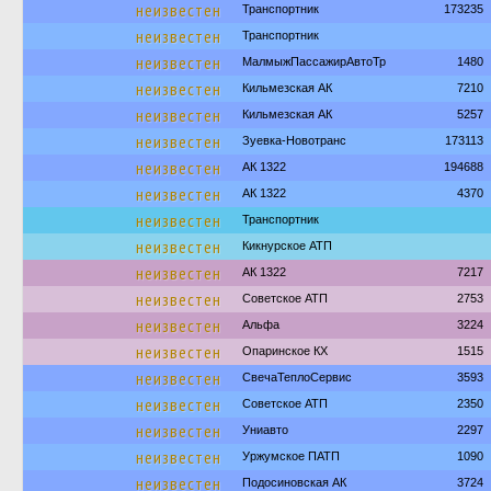
неизвестен
Транспортник
173235
неизвестен
Транспортник
неизвестен
МалмыжПассажирАвтоТр
1480
неизвестен
Кильмезская АК
7210
неизвестен
Кильмезская АК
5257
неизвестен
Зуевка-Новотранс
173113
неизвестен
АК 1322
194688
неизвестен
АК 1322
4370
неизвестен
Транспортник
неизвестен
Кикнурское АТП
неизвестен
АК 1322
7217
неизвестен
Советское АТП
2753
неизвестен
Альфа
3224
неизвестен
Опаринское КХ
1515
неизвестен
СвечаТеплоСервис
3593
неизвестен
Советское АТП
2350
неизвестен
Униавто
2297
неизвестен
Уржумское ПАТП
1090
неизвестен
Подосиновская АК
3724