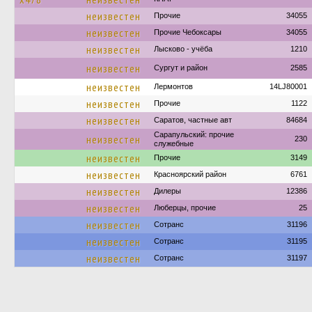
неизвестен
Прочие
34055
неизвестен
Прочие Чебоксары
34055
неизвестен
Лысково - учёба
1210
неизвестен
Сургут и район
2585
неизвестен
Лермонтов
14LJ80001
неизвестен
Прочие
1122
неизвестен
Саратов, частные авт
84684
Сарапульский: прочие
неизвестен
230
служебные
неизвестен
Прочие
3149
неизвестен
Красноярский район
6761
неизвестен
Дилеры
12386
неизвестен
Люберцы, прочие
25
неизвестен
Сотранс
31196
неизвестен
Сотранс
31195
неизвестен
Сотранс
31197