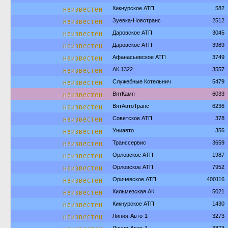
неизвестен
Кикнурское АТП
582
неизвестен
Зуевка-Новотранс
2512
неизвестен
Даровское АТП
3045
неизвестен
Даровское АТП
3989
неизвестен
Афанасьевское АТП
3749
неизвестен
АК 1322
3557
неизвестен
Служебные Котельнич
5479
неизвестен
ВятКамп
6033
неизвестен
ВятАвтоТранс
6236
неизвестен
Советское АТП
378
неизвестен
Униавто
356
неизвестен
Транссервис
3659
неизвестен
Орловское АТП
1987
неизвестен
Орловское АТП
7952
неизвестен
Оричевское АТП
400116
неизвестен
Кильмезская АК
5021
неизвестен
Кикнурское АТП
1430
неизвестен
Линия-Авто-1
3273