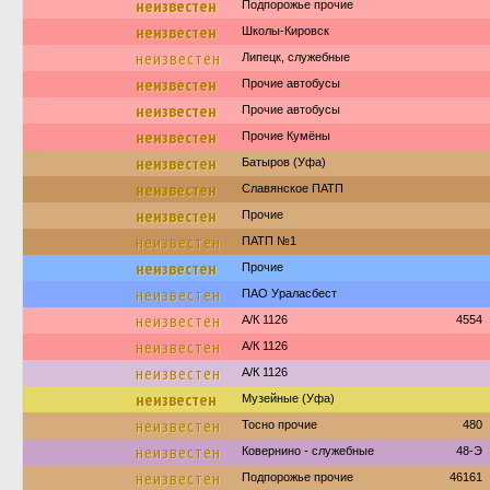
неизвестен
Подпорожье прочие
неизвестен
Школы-Кировск
неизвестен
Липецк, служебные
неизвестен
Прочие автобусы
неизвестен
Прочие автобусы
неизвестен
Прочие Кумёны
неизвестен
Батыров (Уфа)
неизвестен
Славянское ПАТП
неизвестен
Прочие
неизвестен
ПАТП №1
неизвестен
Прочие
неизвестен
ПАО Ураласбест
неизвестен
А/К 1126
4554
неизвестен
А/К 1126
неизвестен
А/К 1126
неизвестен
Музейные (Уфа)
неизвестен
Тосно прочие
480
неизвестен
Ковернино - служебные
48-Э
неизвестен
Подпорожье прочие
46161