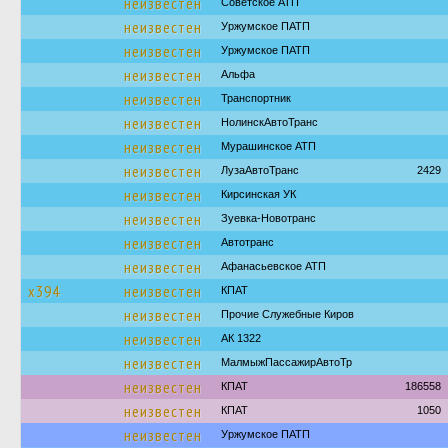
неизвестен
Советское АТП
неизвестен
Уржумское ПАТП
неизвестен
Уржумское ПАТП
неизвестен
Альфа
неизвестен
Транспортник
неизвестен
НолинскАвтоТранс
неизвестен
Мурашинское АТП
неизвестен
ЛузаАвтоТранс
2429
неизвестен
Кирсинская УК
неизвестен
Зуевка-Новотранс
неизвестен
Автотранс
неизвестен
Афанасьевское АТП
х394
неизвестен
КПАТ
неизвестен
Прочие Служебные Киров
неизвестен
АК 1322
неизвестен
МалмыжПассажирАвтоТр
неизвестен
КПАТ
186558
неизвестен
КПАТ
1050
неизвестен
Уржумское ПАТП