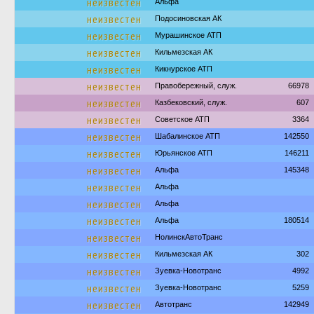
неизвестен
Альфа
неизвестен
Подосиновская АК
неизвестен
Мурашинское АТП
неизвестен
Кильмезская АК
неизвестен
Кикнурское АТП
неизвестен
Правобережный, служ.
66978
неизвестен
Казбековский, служ.
607
неизвестен
Советское АТП
3364
неизвестен
Шабалинское АТП
142550
неизвестен
Юрьянское АТП
146211
неизвестен
Альфа
145348
неизвестен
Альфа
неизвестен
Альфа
неизвестен
Альфа
180514
неизвестен
НолинскАвтоТранс
неизвестен
Кильмезская АК
302
неизвестен
Зуевка-Новотранс
4992
неизвестен
Зуевка-Новотранс
5259
неизвестен
Автотранс
142949