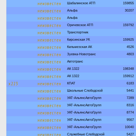
неизвестен
Шабалинское АТП
159855
неизвестен
Альфа
30207
неизвестен
Альфа
неизвестен
Оричевское АТП
159792
неизвестен
Транспортник
неизвестен
Кирсинская УК
159925
неизвестен
Кильмезская АК
4526
неизвестен
Зуевка-Новотранс
4803
неизвестен
Автотранс
неизвестен
АК 1322
198348
неизвестен
АК 1322
159912
х223
неизвестен
КПАТ
6183
неизвестен
Школьные Слободской
5441
неизвестен
УАТ-АльянсАвтоГрупп
7289
неизвестен
УАТ-АльянсАвтоГрупп
8316
неизвестен
УАТ-АльянсАвтоГрупп
8774
неизвестен
УАТ-АльянсАвтоГрупп
9567
неизвестен
УАТ-АльянсАвтоГрупп
10040
неизвестен
Служебные Слободской
5427