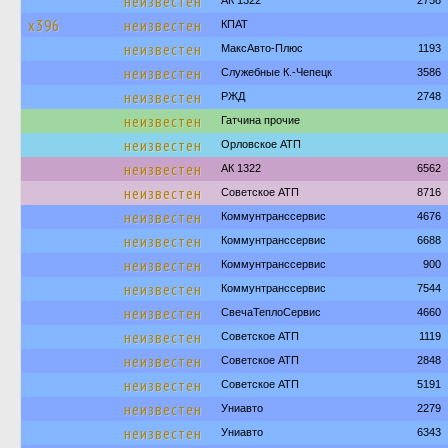
неизвестен
АК 1322
2758
х396
неизвестен
КПАТ
неизвестен
МаксАвто-Плюс
1193
неизвестен
Служебные К.-Чепецк
3586
неизвестен
РЖД
2748
неизвестен
Гатчина прочие
неизвестен
Орловское АТП
неизвестен
АК 1322
6562
неизвестен
Советское АТП
8716
неизвестен
Коммунтранссервис
4676
неизвестен
Коммунтранссервис
6688
неизвестен
Коммунтранссервис
900
неизвестен
Коммунтранссервис
7544
неизвестен
СвечаТеплоСервис
4660
неизвестен
Советское АТП
1119
неизвестен
Советское АТП
2848
неизвестен
Советское АТП
5191
неизвестен
Униавто
2279
неизвестен
Униавто
6343