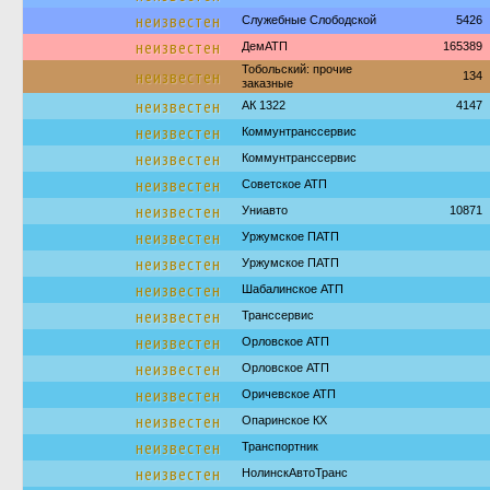
неизвестен
Служебные Слободской
5426
неизвестен
ДемАТП
165389
Тобольский: прочие
неизвестен
134
заказные
неизвестен
АК 1322
4147
неизвестен
Коммунтранссервис
неизвестен
Коммунтранссервис
неизвестен
Советское АТП
неизвестен
Униавто
10871
неизвестен
Уржумское ПАТП
неизвестен
Уржумское ПАТП
неизвестен
Шабалинское АТП
неизвестен
Транссервис
неизвестен
Орловское АТП
неизвестен
Орловское АТП
неизвестен
Оричевское АТП
неизвестен
Опаринское КХ
неизвестен
Транспортник
неизвестен
НолинскАвтоТранс