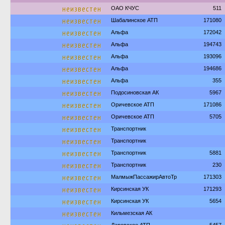
неизвестен
ОАО КЧУС
511
неизвестен
Шабалинское АТП
171080
неизвестен
Альфа
172042
неизвестен
Альфа
194743
неизвестен
Альфа
193096
неизвестен
Альфа
194686
неизвестен
Альфа
355
неизвестен
Подосиновская АК
5967
неизвестен
Оричевское АТП
171086
неизвестен
Оричевское АТП
5705
неизвестен
Транспортник
неизвестен
Транспортник
неизвестен
Транспортник
5881
неизвестен
Транспортник
230
неизвестен
МалмыжПассажирАвтоТр
171303
неизвестен
Кирсинская УК
171293
неизвестен
Кирсинская УК
5654
неизвестен
Кильмезская АК