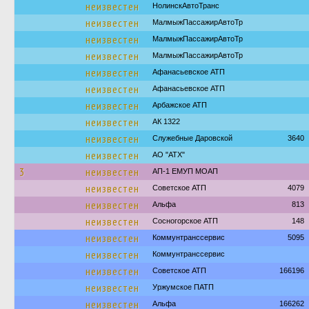
неизвестен
НолинскАвтоТранс
неизвестен
МалмыжПассажирАвтоТр
неизвестен
МалмыжПассажирАвтоТр
неизвестен
МалмыжПассажирАвтоТр
неизвестен
Афанасьевское АТП
неизвестен
Афанасьевское АТП
неизвестен
Арбажское АТП
неизвестен
АК 1322
неизвестен
Служебные Даровской
3640
неизвестен
АО "АТХ"
3
неизвестен
АП-1 ЕМУП МОАП
неизвестен
Советское АТП
4079
неизвестен
Альфа
813
неизвестен
Сосногорское АТП
148
неизвестен
Коммунтранссервис
5095
неизвестен
Коммунтранссервис
неизвестен
Советское АТП
166196
неизвестен
Уржумское ПАТП
неизвестен
Альфа
166262