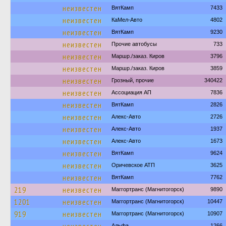
неизвестен
ВятКамп
7433
неизвестен
КаМел-Авто
4802
неизвестен
ВятКамп
9230
неизвестен
Прочие автобусы
733
неизвестен
Маршр./заказ. Киров
3796
неизвестен
Маршр./заказ. Киров
3859
неизвестен
Грозный, прочие
340422
неизвестен
Ассоциация АП
7836
неизвестен
ВятКамп
2826
неизвестен
Алекс-Авто
2726
неизвестен
Алекс-Авто
1937
неизвестен
Алекс-Авто
1673
неизвестен
ВятКамп
9624
неизвестен
Оричевское АТП
3625
неизвестен
ВятКамп
7762
219
неизвестен
Маггортранс (Магнитогорск)
9890
1201
неизвестен
Маггортранс (Магнитогорск)
10447
919
неизвестен
Маггортранс (Магнитогорск)
10907
Альфа
1266