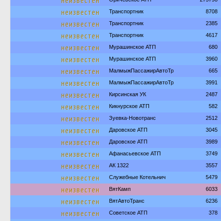
неизвестен
неизвестен
Транспортник
8708
неизвестен
Транспортник
2385
неизвестен
Транспортник
4617
неизвестен
Мурашинское АТП
680
неизвестен
Мурашинское АТП
3960
неизвестен
МалмыжПассажирАвтоТр
665
неизвестен
МалмыжПассажирАвтоТр
3991
неизвестен
Кирсинская УК
2487
неизвестен
Кикнурское АТП
582
неизвестен
Зуевка-Новотранс
2512
неизвестен
Даровское АТП
3045
неизвестен
Даровское АТП
3989
неизвестен
Афанасьевское АТП
3749
неизвестен
АК 1322
3557
неизвестен
Служебные Котельнич
5479
неизвестен
ВятКамп
6033
неизвестен
ВятАвтоТранс
6236
неизвестен
Советское АТП
378