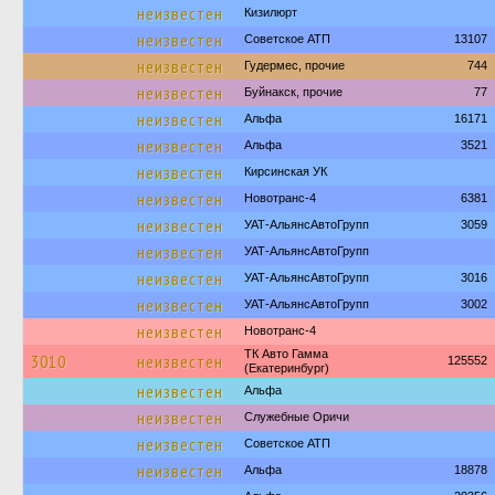
неизвестен
Кизилюрт
неизвестен
Советское АТП
13107
неизвестен
Гудермес, прочие
744
неизвестен
Буйнакск, прочие
77
неизвестен
Альфа
16171
неизвестен
Альфа
3521
неизвестен
Кирсинская УК
неизвестен
Новотранс-4
6381
неизвестен
УАТ-АльянсАвтоГрупп
3059
неизвестен
УАТ-АльянсАвтоГрупп
неизвестен
УАТ-АльянсАвтоГрупп
3016
неизвестен
УАТ-АльянсАвтоГрупп
3002
неизвестен
Новотранс-4
ТК Авто Гамма
3010
неизвестен
125552
(Екатеринбург)
неизвестен
Альфа
неизвестен
Служебные Оричи
неизвестен
Советское АТП
неизвестен
Альфа
18878