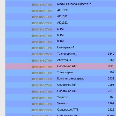
неизвестен
МалмыжПассажирАвтоТр
неизвестен
АК 1322
неизвестен
АК 1322
неизвестен
АК 1322
неизвестен
КПАТ
неизвестен
КПАТ
неизвестен
КПАТ
неизвестен
Новотранс-4
неизвестен
Транспортник
3840
неизвестен
Автотранс
657
неизвестен
Советское АТП
3928
неизвестен
Транссервис
902
неизвестен
Коммунтранссервис
2432
неизвестен
Советское АТП
7296
неизвестен
Советское АТП
7015
неизвестен
Униавто
169
неизвестен
Униавто
2162
неизвестен
Орловское АТП
1825
Оричевское АТП
275798