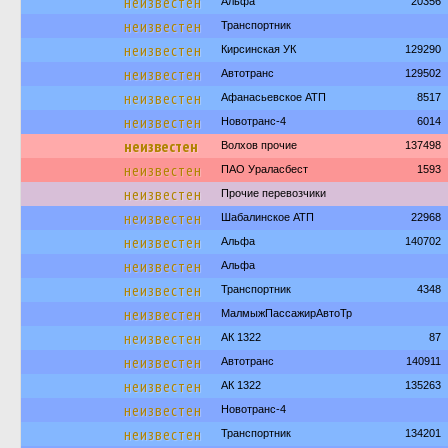
неизвестен
Альфа
20356
неизвестен
Транспортник
неизвестен
Кирсинская УК
129290
неизвестен
Автотранс
129502
неизвестен
Афанасьевское АТП
8517
неизвестен
Новотранс-4
6014
неизвестен
Волхов прочие
137498
неизвестен
ПАО Ураласбест
1593
неизвестен
Прочие перевозчики
неизвестен
Шабалинское АТП
22968
неизвестен
Альфа
140702
неизвестен
Альфа
неизвестен
Транспортник
4348
неизвестен
МалмыжПассажирАвтоТр
неизвестен
АК 1322
87
неизвестен
Автотранс
140911
неизвестен
АК 1322
135263
неизвестен
Новотранс-4
неизвестен
Транспортник
134201