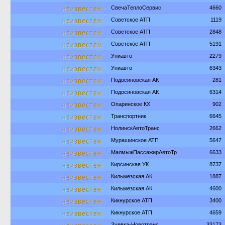
неизвестен
СвечаТеплоСервис
4660
неизвестен
Советское АТП
1119
неизвестен
Советское АТП
2848
неизвестен
Советское АТП
5191
неизвестен
Униавто
2279
неизвестен
Униавто
6343
неизвестен
Подосиновская АК
281
неизвестен
Подосиновская АК
6314
неизвестен
Опаринское КХ
902
неизвестен
Транспортник
6645
неизвестен
НолинскАвтоТранс
2662
неизвестен
Мурашинское АТП
5647
неизвестен
МалмыжПассажирАвтоТр
6633
неизвестен
Кирсинская УК
8737
неизвестен
Кильмезская АК
1887
неизвестен
Кильмезская АК
4600
неизвестен
Кикнурское АТП
3400
неизвестен
Кикнурское АТП
4659
Зуевка-Новотранс
33173