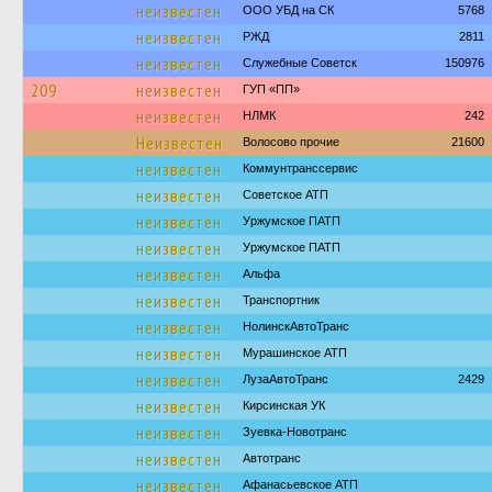
неизвестен
ООО УБД на СК
5768
неизвестен
РЖД
2811
неизвестен
Служебные Советск
150976
209
неизвестен
ГУП «ПП»
неизвестен
НЛМК
242
Неизвестен
Волосово прочие
21600
неизвестен
Коммунтранссервис
неизвестен
Советское АТП
неизвестен
Уржумское ПАТП
неизвестен
Уржумское ПАТП
неизвестен
Альфа
неизвестен
Транспортник
неизвестен
НолинскАвтоТранс
неизвестен
Мурашинское АТП
неизвестен
ЛузаАвтоТранс
2429
неизвестен
Кирсинская УК
неизвестен
Зуевка-Новотранс
неизвестен
Автотранс
неизвестен
Афанасьевское АТП