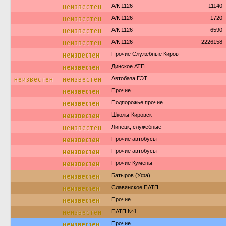
неизвестен
А/К 1126
11140
неизвестен
А/К 1126
1720
неизвестен
А/К 1126
6590
неизвестен
А/К 1126
2226158
неизвестен
Прочие Служебные Киров
неизвестен
Динское АТП
неизвестен
неизвестен
Автобаза ГЭТ
неизвестен
Прочие
неизвестен
Подпорожье прочие
неизвестен
Школы-Кировск
неизвестен
Липецк, служебные
неизвестен
Прочие автобусы
неизвестен
Прочие автобусы
неизвестен
Прочие Кумёны
неизвестен
Батыров (Уфа)
неизвестен
Славянское ПАТП
неизвестен
Прочие
неизвестен
ПАТП №1
неизвестен
Прочие