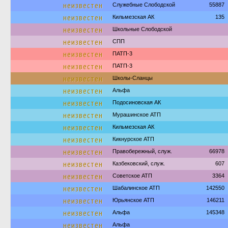
неизвестен
Служебные Слободской
55887
неизвестен
Кильмезская АК
135
неизвестен
Школьные Слободской
неизвестен
СПП
неизвестен
ПАТП-3
неизвестен
ПАТП-3
неизвестен
Школы-Сланцы
неизвестен
Альфа
неизвестен
Подосиновская АК
неизвестен
Мурашинское АТП
неизвестен
Кильмезская АК
неизвестен
Кикнурское АТП
неизвестен
Правобережный, служ.
66978
неизвестен
Казбековский, служ.
607
неизвестен
Советское АТП
3364
неизвестен
Шабалинское АТП
142550
неизвестен
Юрьянское АТП
146211
неизвестен
Альфа
145348
неизвестен
Альфа