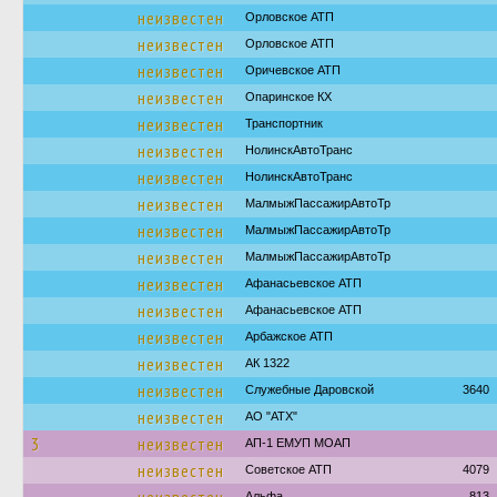
неизвестен
Орловское АТП
неизвестен
Орловское АТП
неизвестен
Оричевское АТП
неизвестен
Опаринское КХ
неизвестен
Транспортник
неизвестен
НолинскАвтоТранс
неизвестен
НолинскАвтоТранс
неизвестен
МалмыжПассажирАвтоТр
неизвестен
МалмыжПассажирАвтоТр
неизвестен
МалмыжПассажирАвтоТр
неизвестен
Афанасьевское АТП
неизвестен
Афанасьевское АТП
неизвестен
Арбажское АТП
неизвестен
АК 1322
неизвестен
Служебные Даровской
3640
неизвестен
АО "АТХ"
3
неизвестен
АП-1 ЕМУП МОАП
неизвестен
Советское АТП
4079
Альфа
813