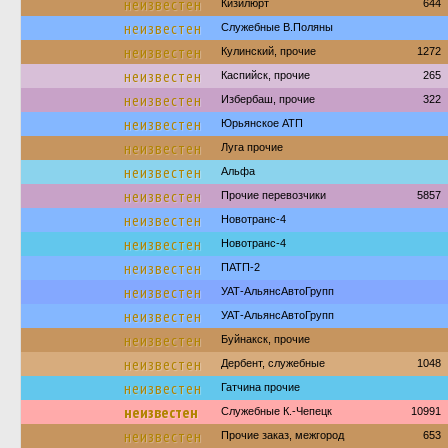
неизвестен
Кизилюрт
644
неизвестен
Служебные В.Поляны
неизвестен
Кулинский, прочие
1272
неизвестен
Каспийск, прочие
265
неизвестен
Избербаш, прочие
322
неизвестен
Юрьянское АТП
неизвестен
Луга прочие
неизвестен
Альфа
неизвестен
Прочие перевозчики
5857
неизвестен
Новотранс-4
неизвестен
Новотранс-4
неизвестен
ПАТП-2
неизвестен
УАТ-АльянсАвтоГрупп
неизвестен
УАТ-АльянсАвтоГрупп
неизвестен
Буйнакск, прочие
неизвестен
Дербент, служебные
1048
неизвестен
Гатчина прочие
неизвестен
Служебные К.-Чепецк
10991
неизвестен
Прочие заказ, межгород
653