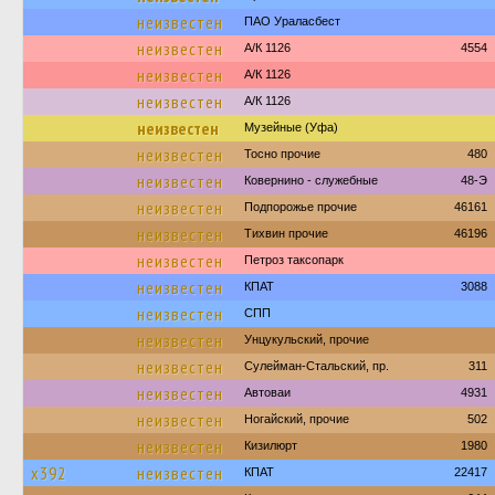
неизвестен
ПАО Ураласбест
неизвестен
А/К 1126
4554
неизвестен
А/К 1126
неизвестен
А/К 1126
неизвестен
Музейные (Уфа)
неизвестен
Тосно прочие
480
неизвестен
Ковернино - служебные
48-Э
неизвестен
Подпорожье прочие
46161
неизвестен
Тихвин прочие
46196
неизвестен
Петроз таксопарк
неизвестен
КПАТ
3088
неизвестен
СПП
неизвестен
Унцукульский, прочие
неизвестен
Сулейман-Стальский, пр.
311
неизвестен
Автоваи
4931
неизвестен
Ногайский, прочие
502
неизвестен
Кизилюрт
1980
х392
неизвестен
КПАТ
22417