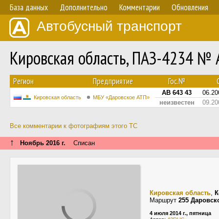
База данных
Дополнительно
Комментарии
Обновления
Автобусный транспорт
Кировская область, ПАЗ-4234 № 
Регион
Предприятие
Гос.№
С
АВ 643 43
06.20
Кировская область
МБУ «Даровское АТП»
неизвестен
09.20
Все комментарии к фотографиям этого ТС
↑
Ноябрь 2016 г.
Списан
Кировская область
,
К
Маршрут
255 Даровск
4 июля 2014 г., пятница