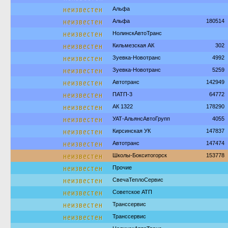
неизвестен
Альфа
неизвестен
Альфа
180514
неизвестен
НолинскАвтоТранс
неизвестен
Кильмезская АК
302
неизвестен
Зуевка-Новотранс
4992
неизвестен
Зуевка-Новотранс
5259
неизвестен
Автотранс
142949
неизвестен
ПАТП-3
64772
неизвестен
АК 1322
178290
неизвестен
УАТ-АльянсАвтоГрупп
4055
неизвестен
Кирсинская УК
147837
неизвестен
Автотранс
147474
неизвестен
Школы-Бокситогорск
153778
неизвестен
Прочие
неизвестен
СвечаТеплоСервис
неизвестен
Советское АТП
неизвестен
Транссервис
неизвестен
Транссервис