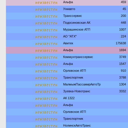
неизвестен
Альфа
459
неизвестен
Униавто
45
неизвестен
Транссервис
200
неизвестен
Подосиновская АК
448
неизвестен
Мурашинское АТП
1007
неизвестен
АО "АТХ"
224
неизвестен
Авитек
175638
неизвестен
Альфа
1694
неизвестен
Коммунтранссервис
3749
неизвестен
Альфа
1547
неизвестен
Орловское АТП
910
неизвестен
Транспортник
3788
неизвестен
МалмыжПассажирАвтоТр
1304
неизвестен
Зуевка-Новотранс
3332
неизвестен
АК 1322
неизвестен
Альфа
неизвестен
Орловское АТП
неизвестен
Транспортник
неизвестен
НолинскАвтоТранс