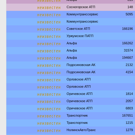
неизвестен
неизвестен
Сосногорское АТП
148
неизвестен
Коммунтранссервис
5095
неизвестен
Коммунтранссервис
неизвестен
Советское АТП
166196
неизвестен
Уржумское ПАТП
неизвестен
Альфа
166262
неизвестен
Альфа
31574
неизвестен
Альфа
194667
неизвестен
Подосиновская АК
2132
неизвестен
Подосиновская АК
4154
неизвестен
Орловское АТП
неизвестен
Орловское АТП
неизвестен
Оричевское АТП
1814
неизвестен
Оричевское АТП
2057
неизвестен
Оричевское АТП
6803
неизвестен
Транспортник
167651
неизвестен
Транспортник
1215
неизвестен
НолинскАвтоТранс
1279