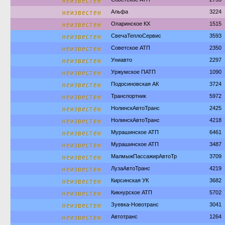
неизвестен
неизвестен
Альфа
3224
неизвестен
Опаринское КХ
1515
неизвестен
СвечаТеплоСервис
3593
неизвестен
Советское АТП
2350
неизвестен
Униавто
2297
неизвестен
Уржумское ПАТП
1090
неизвестен
Подосиновская АК
3724
неизвестен
Транспортник
5972
неизвестен
НолинскАвтоТранс
2425
неизвестен
НолинскАвтоТранс
4218
неизвестен
Мурашинское АТП
6461
неизвестен
Мурашинское АТП
3487
неизвестен
МалмыжПассажирАвтоТр
3709
неизвестен
ЛузаАвтоТранс
4219
неизвестен
Кирсинская УК
3682
неизвестен
Кикнурское АТП
5702
неизвестен
Зуевка-Новотранс
3041
неизвестен
Автотранс
1264