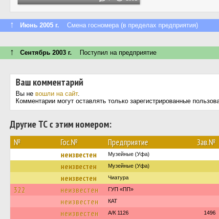
↑
Июнь 2005 г.
Смена госномера (в пределах предприятия)
↑
Сентябрь 2003 г.
Поступил на предприятие
Ваш комментарий
Вы не
вошли на сайт
.
Комментарии могут оставлять только зарегистрированные пользов
Другие ТС с этим номером:
№
Гос.№
Предприятие
Зав.№
неизвестен
Музейные (Уфа)
неизвестен
Музейные (Уфа)
неизвестен
Чиатура
322
неизвестен
ГУП «ПП»
неизвестен
КАТ
неизвестен
А/К 1126
1496