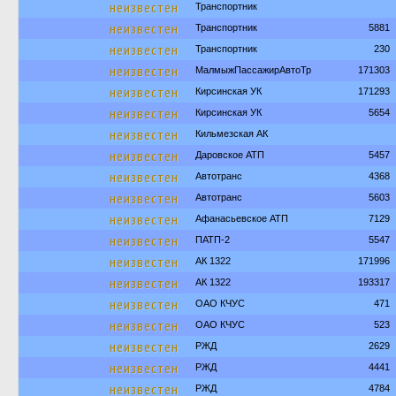
неизвестен
Транспортник
неизвестен
Транспортник
5881
неизвестен
Транспортник
230
неизвестен
МалмыжПассажирАвтоТр
171303
неизвестен
Кирсинская УК
171293
неизвестен
Кирсинская УК
5654
неизвестен
Кильмезская АК
неизвестен
Даровское АТП
5457
неизвестен
Автотранс
4368
неизвестен
Автотранс
5603
неизвестен
Афанасьевское АТП
7129
неизвестен
ПАТП-2
5547
неизвестен
АК 1322
171996
неизвестен
АК 1322
193317
неизвестен
ОАО КЧУС
471
неизвестен
ОАО КЧУС
523
неизвестен
РЖД
2629
неизвестен
РЖД
4441
неизвестен
РЖД
4784