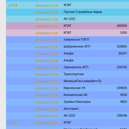
х394
неизвестен
КПАТ
неизвестен
Прочие Служебные Киров
неизвестен
АК 1322
неизвестен
КПАТ
186558
неизвестен
КПАТ
1050
неизвестен
Уржумское ПАТП
неизвестен
Шабалинское АТП
159855
неизвестен
Альфа
30207
неизвестен
Альфа
неизвестен
Оричевское АТП
159792
неизвестен
Транспортник
неизвестен
МалмыжПассажирАвтоТр
неизвестен
Кирсинская УК
159925
неизвестен
Кильмезская АК
4526
неизвестен
Зуевка-Новотранс
4803
неизвестен
Автотранс
неизвестен
АК 1322
198348
х223
неизвестен
КПАТ