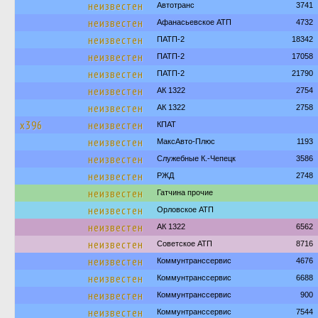
неизвестен
Автотранс
3741
неизвестен
Афанасьевское АТП
4732
неизвестен
ПАТП-2
18342
неизвестен
ПАТП-2
17058
неизвестен
ПАТП-2
21790
неизвестен
АК 1322
2754
неизвестен
АК 1322
2758
х396
неизвестен
КПАТ
неизвестен
МаксАвто-Плюс
1193
неизвестен
Служебные К.-Чепецк
3586
неизвестен
РЖД
2748
неизвестен
Гатчина прочие
неизвестен
Орловское АТП
неизвестен
АК 1322
6562
неизвестен
Советское АТП
8716
неизвестен
Коммунтранссервис
4676
неизвестен
Коммунтранссервис
6688
неизвестен
Коммунтранссервис
900
неизвестен
Коммунтранссервис
7544