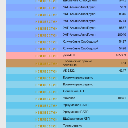
неизвестен
Школьные Слободской
5441
неизвестен
УАТ-АльянсАвтоГрупп
7289
неизвестен
УАТ-АльянсАвтоГрупп
8316
неизвестен
УАТ-АльянсАвтоГрупп
8774
неизвестен
УАТ-АльянсАвтоГрупп
9567
неизвестен
УАТ-АльянсАвтоГрупп
10040
неизвестен
Служебные Слободской
5427
неизвестен
Служебные Слободской
5426
неизвестен
ДемАТП
165389
Тобольский: прочие
неизвестен
134
заказные
неизвестен
АК 1322
4147
неизвестен
Коммунтранссервис
неизвестен
Коммунтранссервис
неизвестен
Советское АТП
неизвестен
Униавто
10871
неизвестен
Уржумское ПАТП
неизвестен
Уржумское ПАТП
неизвестен
Шабалинское АТП
неизвестен
Транссервис