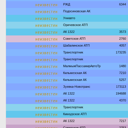
неизвестен
РЖД
6344
неизвестен
Подосиновская АК
неизвестен
Униавто
неизвестен
Оричевское АТП
неизвестен
АК 1322
3573
неизвестен
Советское АТП
2760
неизвестен
Шабалинское АТП
4057
неизвестен
Транспортник
173235
неизвестен
Транспортник
неизвестен
МалмыжПассажирАвтоТр
1480
неизвестен
Кильмезская АК
7210
неизвестен
Кильмезская АК
5257
неизвестен
Зуевка-Новотранс
173113
неизвестен
АК 1322
194688
неизвестен
АК 1322
4370
неизвестен
Транспортник
неизвестен
Кикнурское АТП
неизвестен
АК 1322
7217
Советское АТП
2753