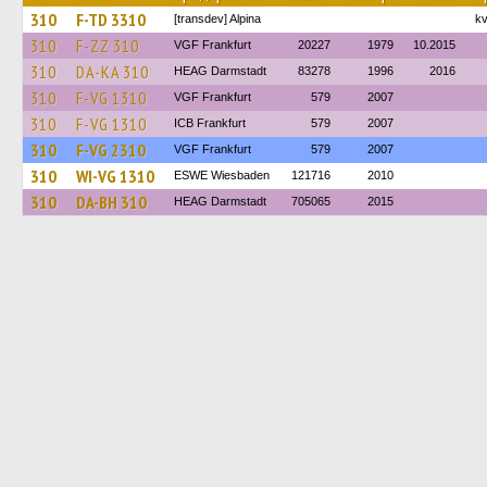
310
F-TD 3310
[transdev] Alpina
k
310
F-ZZ 310
VGF Frankfurt
20227
1979
10.2015
310
DA-KA 310
HEAG Darmstadt
83278
1996
2016
310
F-VG 1310
VGF Frankfurt
579
2007
310
F-VG 1310
ICB Frankfurt
579
2007
310
F-VG 2310
VGF Frankfurt
579
2007
310
WI-VG 1310
ESWE Wiesbaden
121716
2010
310
DA-BH 310
HEAG Darmstadt
705065
2015