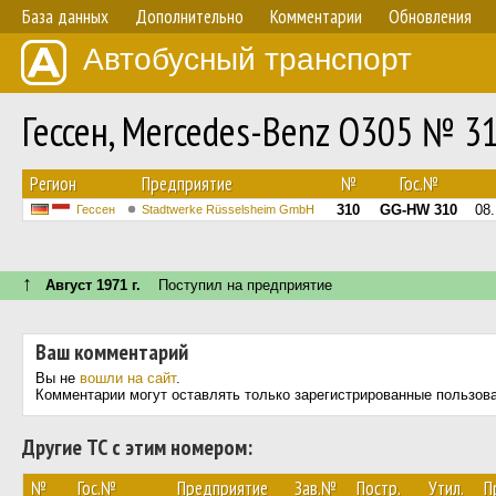
База данных
Дополнительно
Комментарии
Обновления
Автобусный транспорт
Гессен, Mercedes-Benz O305 № 3
Регион
Предприятие
№
Гос.№
310
GG-HW 310
08
Гессен
Stadtwerke Rüsselsheim GmbH
↑
Август 1971 г.
Поступил на предприятие
Ваш комментарий
Вы не
вошли на сайт
.
Комментарии могут оставлять только зарегистрированные пользов
Другие ТС с этим номером:
№
Гос.№
Предприятие
Зав.№
Постр.
Утил.
П