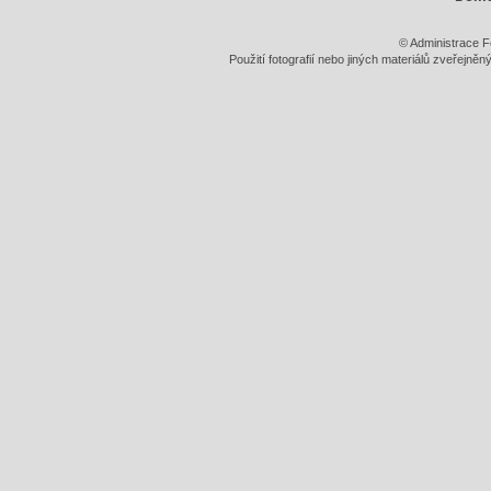
© Administrace F
Použití fotografií nebo jiných materiálů zveřejně