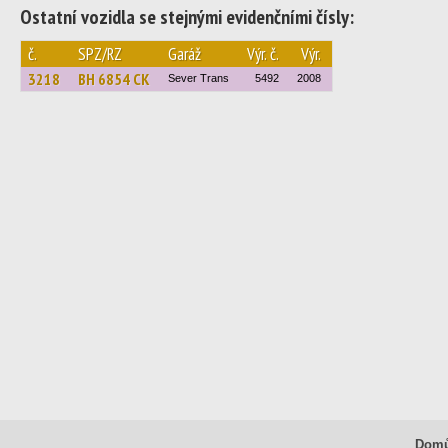
Ostatní vozidla se stejnými evidenčními čísly:
č.
SPZ/RZ
Garáž
Výr. č.
Výr.
3218
BH 6854 CK
Sever Trans
5492
2008
Dom