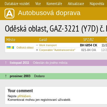
Databáze vozidel
Více
Komentáře
Aktualizace
Nápověda
Autobusová doprava
Oděská oblast, GAZ-3221 (Y7D) č.
Město
Garáž
SPZ/RZ
BH 6854 CK
11/
Work transport
Oděská oblast
021-84 ОА
12/
Сorporation "Autotransservice"
↑
listopad 2011
Odeslán do jiného města
↑
prosinec 2003
Dodano
Your comment
Nejste
přihlášeni
.
Komentovat mohou jen registrovaní uživatelé.