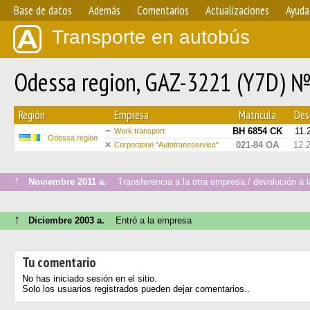
Base de datos
Además
Comentarios
Actualizaciones
Ayuda
Transporte en autobús
Odessa region, GAZ-3221 (Y7D) 
Región
Empresa
Matrícula
Desd
BH 6854 CK
11.
Work transport
Odessa region
021-84 ОА
12.
Сorporation "Autotransservice"
↑
Noviembre 2011 a.
Transferencia a la otra empresa / devolución a la
↑
Diciembre 2003 a.
Entró a la empresa
Tu comentario
No has iniciado sesión en el sitio.
Solo los usuarios registrados pueden dejar comentarios..