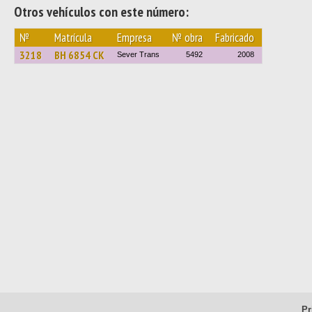
Otros vehículos con este número:
№
Matrícula
Empresa
№ obra
Fabricado
3218
BH 6854 CK
Sever Trans
5492
2008
Pr