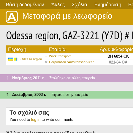
Βάση δεδομένων
Άλλες
Σχόλια
Ενημέρωση
Β
Μεταφορά με λεωφορείο
Odessa region, GAZ-3221 (Y7D) #
Περιοχή
Εταιρία
Αρ. κυκλοφορί
BH 6854 CK
Work transport
Odessa region
021-84 ОА
Сorporation "Autotransservice"
↑
Νοέμβριος 2011 г.
Στάλθηκε σε άλλη εταιρεία
↑
Δεκέμβριος 2003 г.
Έφτασε στην εταιρεία
Το σχόλιό σας
You need to
log in
to write comments.