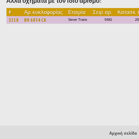
Άλλα οχήματα με τον ίδιο αριθμό:
#
Αρ. κυκλοφορίας
Εταιρία
Σειρ. αρ.
Κατασκ. 
3218
BH 6854 CK
Sever Trans
5492
20
Αρχική σελίδα