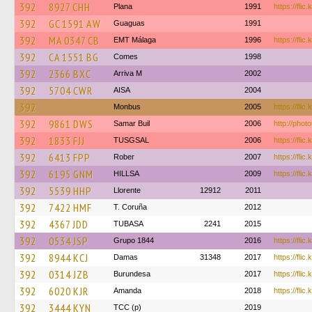
392
8927 CHH
Plana
1991
https://fli
392
GC 1591 AW
Guaguas
1991
392
MA 0347 CB
EMT Málaga
1996
https://flic
392
CA 1551 BG
Comes
1998
392
2366 BXC
Arriva M
2002
392
5704 CWR
AISA
2004
392
Monbus
2005
https://fli
392
9861 DWS
Samar Buil
2006
http://phot
392
1833 FJJ
TUSGSAL
2006
https://fli
392
6413 FPP
Rober
2007
https://flic.
392
6195 GNM
HILLSA
2009
https://flic
392
5539 HHP
Llorente
12912
2011
392
7422 HMF
T. Coruña
2012
392
4367 JDD
TUBASA
2241
2015
392
0534 JSP
Grupo 1844
2016
https://flic
392
8944 KCJ
Damas
31348
2017
https://fli
392
0314 JZB
Burundesa
2017
https://flic
392
6020 KJR
Amanda
2018
https://fli
392
3444 KYN
TCC (p)
2019