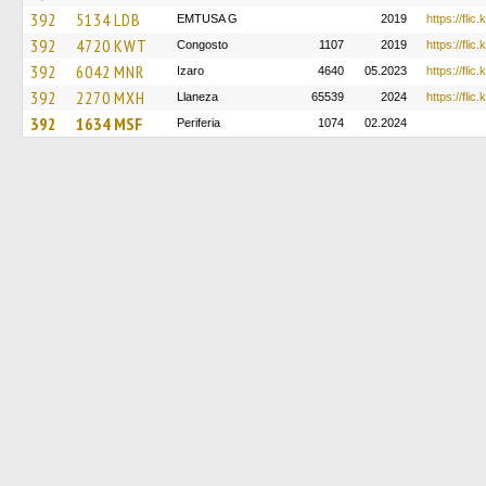
392
5134 LDB
EMTUSA G
2019
https://fli
392
4720 KWT
Congosto
1107
2019
https://fli
392
6042 MNR
Izaro
4640
05.2023
https://flic
392
2270 MXH
Llaneza
65539
2024
https://flic
392
1634 MSF
Periferia
1074
02.2024