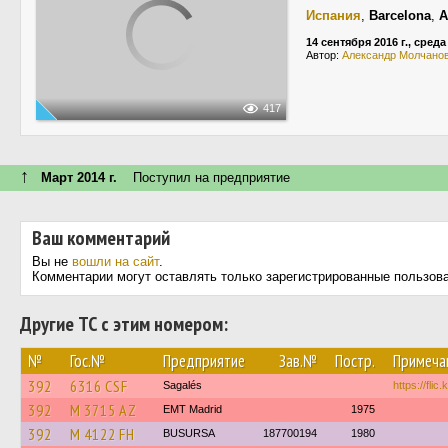
Испания
,
Barcelona
,
A
14 сентября 2016 г., среда
Автор:
Александр Молчано
417
↑
Март 2014 г.
Поступил на предприятие
Ваш комментарий
Вы не
вошли на сайт
.
Комментарии могут оставлять только зарегистрированные пользов
Другие ТС с этим номером:
№
Гос.№
Предприятие
Зав.№
Постр.
Примеча
392
6316 CSF
Sagalés
https://fli
392
M 3715 AZ
EMT Madrid
1975
392
M 4122 FH
BUSURSA
187700194
1980