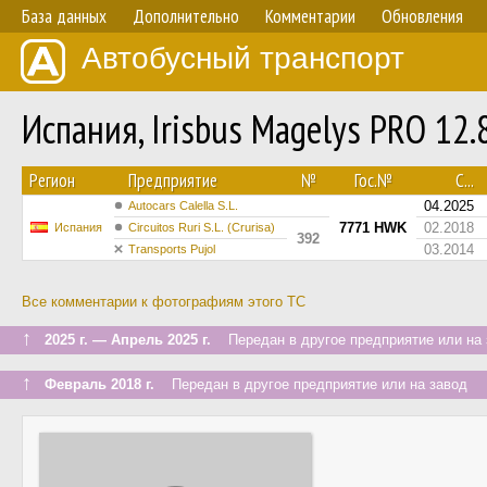
База данных
Дополнительно
Комментарии
Обновления
Автобусный транспорт
Испания, Irisbus Magelys PRO 1
Регион
Предприятие
№
Гос.№
С...
04.2025
Autocars Calella S.L.
7771 HWK
02.2018
Испания
Circuitos Ruri S.L. (Crurisa)
392
03.2014
Transports Pujol
Все комментарии к фотографиям этого ТС
↑
2025 г. — Апрель 2025 г.
Передан в другое предприятие или на 
↑
Февраль 2018 г.
Передан в другое предприятие или на завод