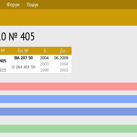
Форум
Пошук
10 № 405
№
Гос.№
З...
До...
ВА 207 50
2004
06.2009
405
2003
2004
О 264 МХ 50
215
1998
2003