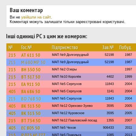
Ваш коментар
Ви не
увійшли на сайт
.
Коментарі можуть залишати тільки зареєстровані користувачі.
Інші одиниці РС з цим же номером:
№
Гос.№
Підприємство
Зав.№
Побуд.
215
АТ 611 50
МАП №9 Долгопрудный
52198
1987
215
М 680 МР 50
МАП №9 Долгопрудный
52198
1987
215
ВН 330 50
МАП №2 Озеры
1997
215
ВТ 517 50
МАП №10 Королёв
4402
1999
215
ЕА 911 50
МАП №5 Серпухов
11843
2004
405
ВА 686 50
МАП №5 Серпухов
1141
2004
215
ВО 768 50
МАП №5 Серпухов
11843
2004
405
ВК 513 50
МАП №12 Орехово-Зуево
3595
2005
405
ВК 513 50
МАП №12 Куровское
3595
2005
215
ВТ 734 50
МАП №12 Павловский посад
1355
2007
405
ЕС 805 50
МАП №5 Чехов
906433
2011
215
Р 075 АЕ 777
МАП №5 Подольск
1085
2013