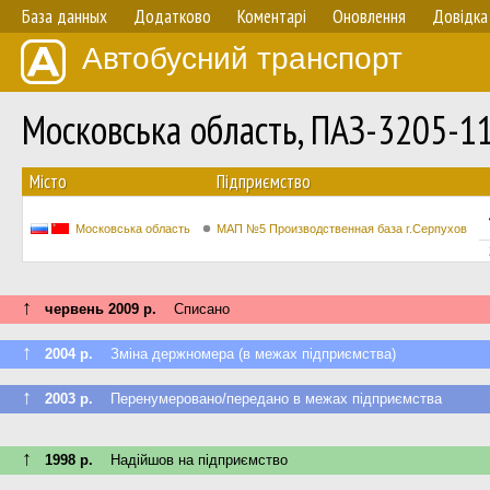
База данных
Додатково
Коментарі
Оновлення
Довідка
Автобусний транспорт
Московська область, ПАЗ-3205-1
Мiсто
Підприємство
Московська область
МАП №5 Производственная база г.Серпухов
↑
червень 2009 р.
Списано
↑
2004 р.
Зміна держномера (в межах підприємства)
↑
2003 р.
Перенумеровано/передано в межах підприємства
↑
1998 р.
Надійшов на підприємство