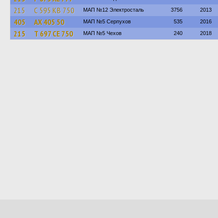
215
С 595 КВ 750
МАП №12 Электросталь
3756
2013
405
АХ 405 50
МАП №5 Серпухов
535
2016
215
Т 697 СЕ 750
МАП №5 Чехов
240
2018