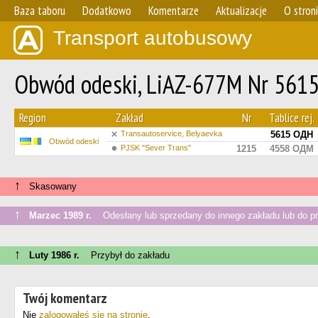
Baza taboru
Dodatkowo
Komentarze
Aktualizacje
O stron
Transport autobusowy
Obwód odeski, LiAZ-677M Nr 561
Region
Zakład
Nr
Tablice rej.
Transautoservice, Belyaevka
5615 ОДН
Obwód odeski
PJSK "Sever Trans"
1215
4558 ОДМ
↑
Skasowany
↑
Marzec 1989 r.
Odesłany lub sprzedany do innego zakładu lub do p
↑
Luty 1986 r.
Przybył do zakładu
Twój komentarz
Nie
zalogowałeś się na stronie
.