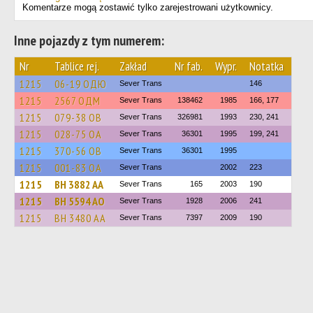
Komentarze mogą zostawić tylko zarejestrowani użytkownicy.
Inne pojazdy z tym numerem:
Nr
Tablice rej.
Zakład
Nr fab.
Wypr.
Notatka
1215
06-19 ОДЮ
Sever Trans
146
1215
2567 ОДМ
Sever Trans
138462
1985
166, 177
1215
079-38 ОВ
Sever Trans
326981
1993
230, 241
1215
028-75 ОА
Sever Trans
36301
1995
199, 241
1215
370-56 ОВ
Sever Trans
36301
1995
1215
001-83 ОА
Sever Trans
2002
223
1215
BH 3882 AA
Sever Trans
165
2003
190
1215
BH 5594 AO
Sever Trans
1928
2006
241
1215
BH 3480 AA
Sever Trans
7397
2009
190