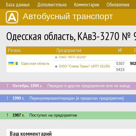
База данных
Дополнительно
Комментарии
Обновления
Автобусный транспорт
Одесская область, КАвЗ-3270 №
Регион
Предприятие
№
ОАО "АТП-15142"
5307
90
Одесская область
ООО "Север Транс" (АТП 15130)
5415
↑
Октябрь 1994 г.
Передан в другое предприятие или на завод
↑
1990 г.
Перенумерован/передан (в пределах предприятия)
↑
1987 г.
Поступил на предприятие
Ваш комментарий