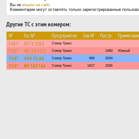
Вы не
вошли на сайт
.
Комментарии могут оставлять только зарегистрированные пользов
Другие ТС с этим номером:
№
Гос.№
Предприятие
Зав.№
Постр.
Примечани
5415
0771 ОДО
Север Транс
5307
90-39 ОДЭ
Север Транс
1980
Южный
5307
044-51 АА
Север Транс
886
2004
5307
BH 3857 AA
Север Транс
1827
2006