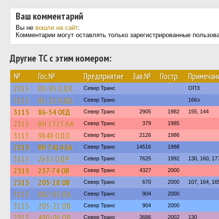
Ваш комментарий
Вы не
вошли на сайт
.
Комментарии могут оставлять только зарегистрированные пользов
Другие ТС с этим номером:
№
Гос.№
Предприятие
Зав.№
Постр.
Примечан
2315
80-95 ОДХ
Север Транс
ОПЗ
3115
01-21 ОДЦ
Север Транс
166э
3115
86-54 ОЕД
Север Транс
2905
1982
155, 144
2315
BH 1323 AA
Север Транс
379
1985
3115
9848 ОДО
Север Транс
2126
1986
2315
BH 7414 EA
Север Транс
14516
1988
3115
2632 ОДР
Север Транс
7625
1992
130, 160, 17
2315
257-74 ОВ
Север Транс
4327
2000
2315
203-18 ОВ
Север Транс
670
2000
107, 164, 16
3115
002-02 ОА
Север Транс
904
2000
3115
203-21 ОВ
Север Транс
904
2000
2315
490-06 ОВ
Север Транс
3686
2002
130