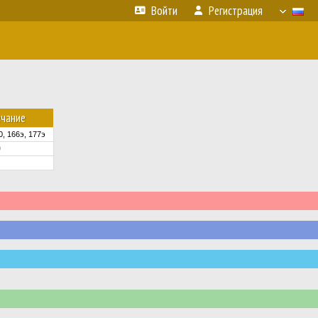
Войти
Регистрация
чание
0, 166э, 177э
0