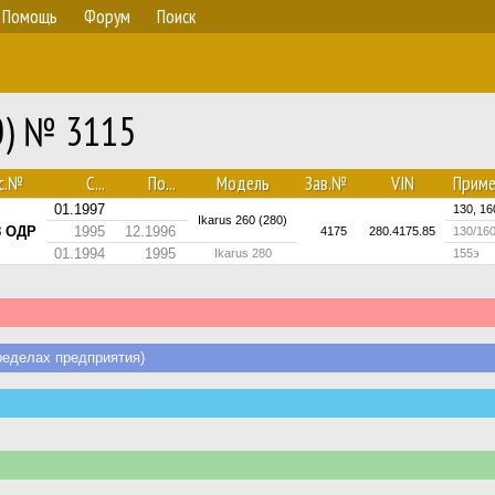
Помощь
Форум
Поиск
80) № 3115
с.№
С...
По...
Модель
Зав.№
VIN
Приме
01.1997
130, 16
Ikarus 260 (280)
8 ОДР
1995
12.1996
4175
280.4175.85
130/16
01.1994
1995
Ikarus 280
155э
еделах предприятия)