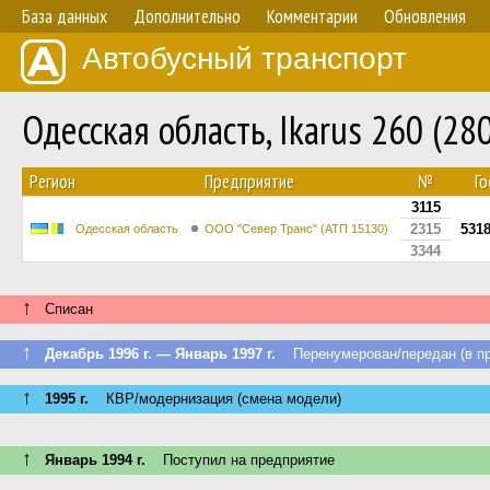
База данных
Дополнительно
Комментарии
Обновления
Автобусный транспорт
Одесская область, Ikarus 260 (2
Регион
Предприятие
№
Го
3115
2315
531
Одесская область
ООО "Север Транс" (АТП 15130)
3344
↑
Списан
↑
Декабрь 1996 г. — Январь 1997 г.
Перенумерован/передан (в пр
↑
1995 г.
КВР/модернизация (смена модели)
↑
Январь 1994 г.
Поступил на предприятие