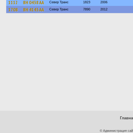
1112
BH 0438 AA
Север Транс
1823
2006
1708
BH 4143 AA
Север Транс
7890
2012
Главн
© Администрация сай