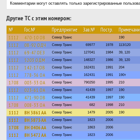
Комментарии могут оставлять только зарегистрированные пользов
Другие ТС с этим номером:
№
Гос.№
Предприятие
Зав.№
Постр.
Примечани
1112
470-10 ОВ
Север Транс
190
1112
08-92 ОДЧ
Север Транс
69977
1978
113/120
1112
69-47 ОЕЗ
Север Транс
127041
1984
39, 120
1112
5203 ОДМ
Север Транс
148327
1986
39, 120
1112
142-17 ОВ
Север Транс
162431
1991
204
1112
778-36 ОА
Север Транс
162431
1991
190т
1708
003-33 ОА
Север Транс
790250
1995
210
1112
023-61 ОА
Север Транс
41439
1997
190
1112
471-90 ОВ
Север Транс
41439
1997
190
1708
008-33 ОА
Север Транс
682
1998
210
1112
BH 3861 AA
Север Транс
1479
2005
190
1112
BH 3873 AA
Север Транс
1823
2006
1708
BH 0406 AA
Север Транс
1863
2006
1112
BH 3472 AA
Север Транс
1823
2006