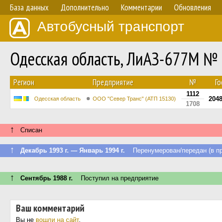
База данных
Дополнительно
Комментарии
Обновления
Автобусный транспорт
Одесская область, ЛиАЗ-677М №
Регион
Предприятие
№
Го
1112
204
Одесская область
ООО "Север Транс" (АТП 15130)
1708
↑
Списан
↑
Декабрь 1993 г. — Январь 1994 г.
Перенумерован/передан (в пр
↑
Сентябрь 1988 г.
Поступил на предприятие
Ваш комментарий
Вы не
вошли на сайт
.