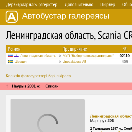
Дерекқорлардағы өзгерістер
Дополнительно
Пікірлер
Обно
Автобустар галереясы
Ленинградская область, Scania 
Регион
Предприятие
№
02110
Ленинградская область
МУП "Выборгпассажиравтотранс"
409
Швеция
Uppsalabuss AB
Көліктің фотосуреттері бәрі пікірлер
↑
Наурыз 2001 ж.
Списан
Ленинградская облас
Маршрут
206
2 Тамыздың 1997 ж., Сенб