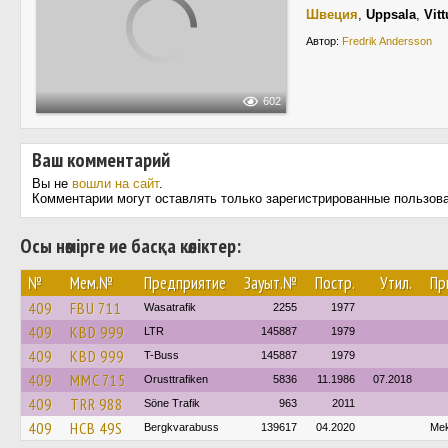
Швеция
,
Uppsala
,
Vit
Автор:
Fredrik Andersson
602
Ваш комментарий
Вы не
вошли на сайт
.
Комментарии могут оставлять только зарегистрированные пользов
Осы нөмірге ие басқа көліктер:
№
Мем.№
Предприятие
Зауыт.№
Постр.
Утил.
Пр
409
FBU 711
Wasatrafik
2255
1977
409
KBD 999
LTR
145887
1979
409
KBD 999
T-Buss
145887
1979
409
MMC 715
Orusttrafiken
5836
11.1986
07.2018
409
TRR 988
Söne Trafik
963
2011
409
HCB 49S
Bergkvarabuss
139617
04.2020
Mek