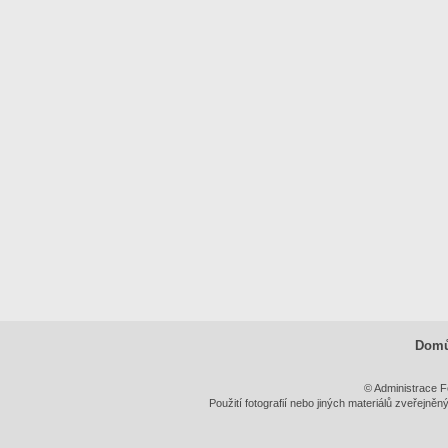
Dom
© Administrace F
Použití fotografií nebo jiných materiálů zveřejně