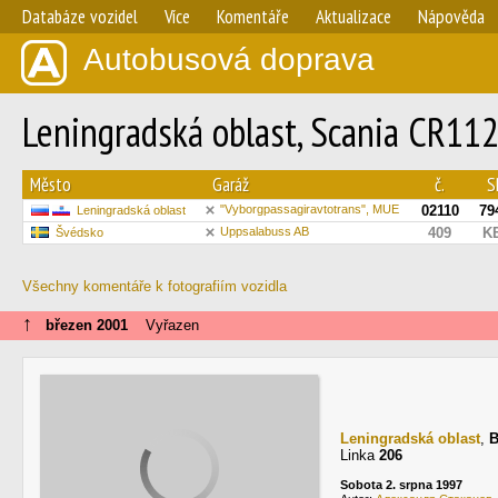
Databáze vozidel
Více
Komentáře
Aktualizace
Nápověda
Autobusová doprava
Leningradská oblast, Scania CR112
Město
Garáž
č.
S
"Vyborgpassagiravtotrans", MUE
02110
79
Leningradská oblast
Uppsalabuss AB
409
K
Švédsko
Všechny komentáře k fotografiím vozidla
↑
březen 2001
Vyřazen
Leningradská oblast
,
Linka
206
Sobota 2. srpna 1997