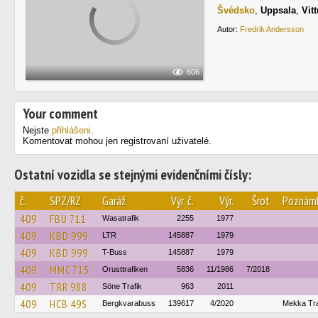
Švédsko
,
Uppsala
,
Vit
Autor:
Fredrik Andersson
606
Your comment
Nejste
přihlášeni
.
Komentovat mohou jen registrovaní uživatelé.
Ostatní vozidla se stejnými evidenčními čísly:
č.
SPZ/RZ
Garáž
Výr. č.
Výr.
Šrot
Poznám
409
FBU 711
Wasatrafik
2255
1977
409
KBD 999
LTR
145887
1979
409
KBD 999
T-Buss
145887
1979
409
MMC 715
Orusttrafiken
5836
11/1986
7/2018
409
TRR 988
Söne Trafik
963
2011
409
HCB 49S
Bergkvarabuss
139617
4/2020
Mekka Traf