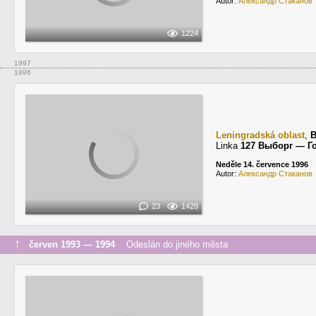
Autor:
Александр Стаканов
1224
1997
1996
Leningradská oblast
,
Linka
127 Выборг — Г
Neděle 14. července 1996
Autor:
Александр Стаканов
23
1428
↑
červen 1993 — 1994
Odeslán do jiného města