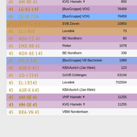
45
HM-RX 45
KVG Hameln ✝
800
45
LG-KS 145
[BusGruppe] VOG
76459
45
CE-JK 724
[BusGruppe] VOG
76459
45
ROW-K 2645
EVB Zeven
10850
45
EL-J 450
Levelink
73
45
NOH-EZ 45
BE Nordhorn
80
45
EMD-RR 45
Reiter
1078
45
NOH-BE 145
BE Nordhorn
338
45
HO-D 245
[BusGruppe] VB Bachstein
1989
45
AUR-K 453
KBA Aurich (Jan Klein)
123
45
GÖ-J 3345
GöVB Göttingen
63144
45
EL-J 8345
Levelink
702594
45
AUR-K 645
KBA Aurich (Jan Klein)
45
HM-OE 45
VHP Hameln ✝
11255
45
HM-OE 45
KVG Hameln ✝
11255
45
BRA-VN 45
VBW Nordenham