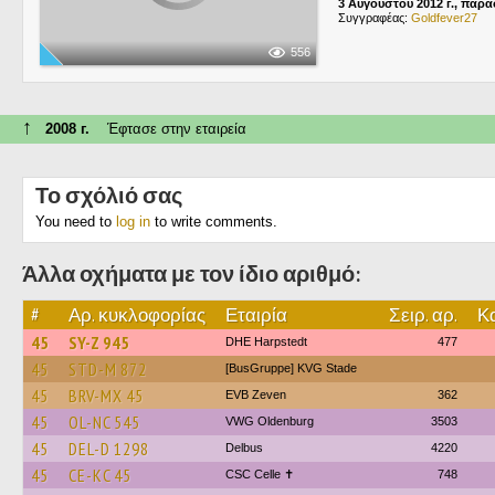
3 Αυγούστου 2012 г., παρ
Συγγραφέας:
Goldfever27
556
↑
2008 г.
Έφτασε στην εταιρεία
Το σχόλιό σας
You need to
log in
to write comments.
Άλλα οχήματα με τον ίδιο αριθμό:
#
Αρ. κυκλοφορίας
Εταιρία
Σειρ. αρ.
Κα
45
SY-Z 945
DHE Harpstedt
477
45
STD-M 872
[BusGruppe] KVG Stade
45
BRV-MX 45
EVB Zeven
362
45
OL-NC 545
VWG Oldenburg
3503
45
DEL-D 1298
Delbus
4220
45
CE-KC 45
CSC Celle ✝
748