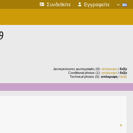
Συνδεθείτε
Εγγραφείτε
9
Δευτερεύουσες φωτογραφίες (0):
απόκρυψη
/
δείξε
Conditional photos (1):
απόκρυψη
/
δείξε
Technical photos (0):
απόκρυψη
/
δείξε
¤