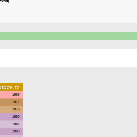
ασκευή
τασκ. το
1968
1971
1976
1980
1982
1988