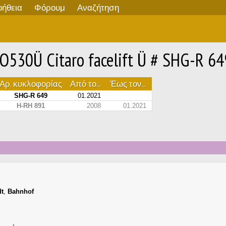
οήθεια
Φόρουμ
Αναζήτηση
30Ü Citaro facelift Ü # SHG-R 64
Αρ. κυκλοφορίας
Από το...
Έως τον...
SHG-R 649
01.2021
H-RH 891
2008
01.2021
dt
,
Bahnhof