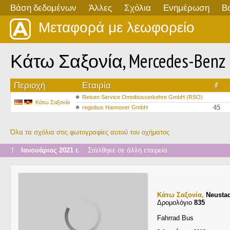
Βάση δεδομένων
Άλλες
Σχόλια
Ενημέρωση
Β
Μεταφορά με λεωφορείο
Κάτω Σαξονία, Mercedes-Benz O5
Περιοχή
Εταιρία
#
Reisen Service Omnibusverkehre GmbH (RSO)
Κάτω Σαξονία
45
regiobus Hannover GmbH
Όλα τα σχόλια στις φωτογραφίες αυτού του οχήματος
↑
Ιανουάριος 2021 г.
Στάλθηκε σε άλλη εταιρεία
Κάτω Σαξονία
,
Neusta
Δρομολόγιο
835
Fahrrad Bus