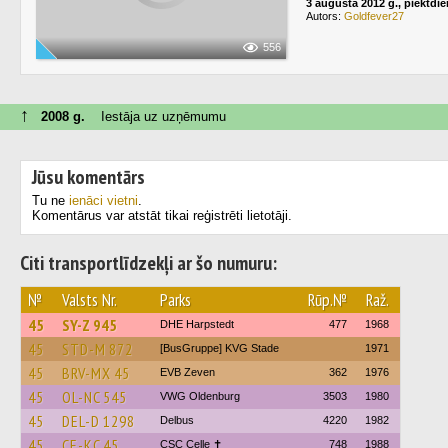
3 augusta 2012 g., piektdi
Autors:
Goldfever27
556
↑
2008 g.
Iestāja uz uzņēmumu
Jūsu komentārs
Tu ne
ienāci vietni
.
Komentārus var atstāt tikai reģistrēti lietotāji.
Citi transportlīdzekļi ar šo numuru:
№
Valsts Nr.
Parks
Rūp.№
Raž.
45
SY-Z 945
DHE Harpstedt
477
1968
45
STD-M 872
[BusGruppe] KVG Stade
1971
45
BRV-MX 45
EVB Zeven
362
1976
45
OL-NC 545
VWG Oldenburg
3503
1980
45
DEL-D 1298
Delbus
4220
1982
45
CE-KC 45
CSC Celle ✝
748
1988