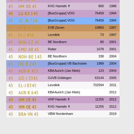
45
HM-RX 45
KVG Hameln ✝
800
1988
45
LG-KS 145
[BusGruppe] VOG
76459
1994
45
CE-JK 724
[BusGruppe] VOG
76459
1994
45
ROW-K 2645
EVB Zeven
10850
1997
45
EL-J 450
Levelink
73
1997
45
NOH-EZ 45
BE Nordhorn
80
2001
45
EMD-RR 45
Reiter
1078
2001
45
NOH-BE 145
BE Nordhorn
338
2004
45
HO-D 245
[BusGruppe] VB Bachstein
1989
2004
45
AUR-K 453
KBA Aurich (Jan Klein)
123
2004
45
GÖ-J 3345
GöVB Göttingen
63144
2005
45
EL-J 8345
Levelink
702594
2011
45
AUR-K 645
KBA Aurich (Jan Klein)
2012
45
HM-OE 45
VHP Hameln ✝
11255
2012
45
HM-OE 45
KVG Hameln ✝
11255
2012
45
BRA-VN 45
VBW Nordenham
2019