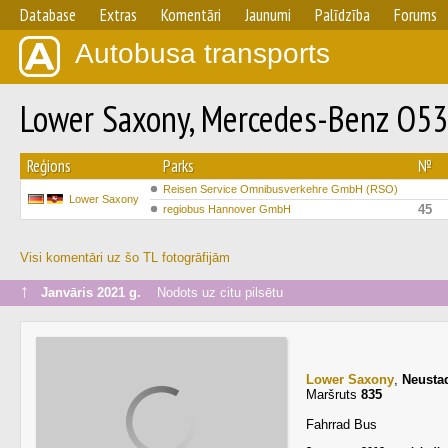
Database
Extras
Komentāri
Jaunumi
Palīdzība
Forums
Autobusa transports
Lower Saxony, Mercedes-Benz O53
Reģions
Parks
№
Reisen Service Omnibusverkehre GmbH (RSO)
Lower Saxony
45
regiobus Hannover GmbH
Visi komentāri uz šo TL fotogrāfijām
↑
Janvāris 2021 g.
Nodots uz citu pilsētu
Lower Saxony
,
Neusta
Maršruts
835
Fahrrad Bus