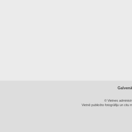
Galven
© Vietnes administ
Vietnē publicēto fotogrāfiju un citu 