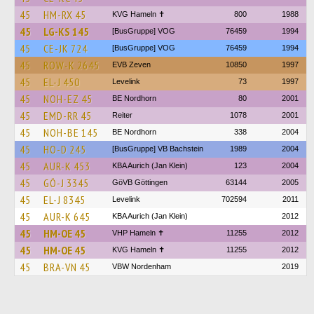
45
HM-RX 45
KVG Hameln ✝
800
1988
45
LG-KS 145
[BusGruppe] VOG
76459
1994
45
CE-JK 724
[BusGruppe] VOG
76459
1994
45
ROW-K 2645
EVB Zeven
10850
1997
45
EL-J 450
Levelink
73
1997
45
NOH-EZ 45
BE Nordhorn
80
2001
45
EMD-RR 45
Reiter
1078
2001
45
NOH-BE 145
BE Nordhorn
338
2004
45
HO-D 245
[BusGruppe] VB Bachstein
1989
2004
45
AUR-K 453
KBA Aurich (Jan Klein)
123
2004
45
GÖ-J 3345
GöVB Göttingen
63144
2005
45
EL-J 8345
Levelink
702594
2011
45
AUR-K 645
KBA Aurich (Jan Klein)
2012
45
HM-OE 45
VHP Hameln ✝
11255
2012
45
HM-OE 45
KVG Hameln ✝
11255
2012
45
BRA-VN 45
VBW Nordenham
2019