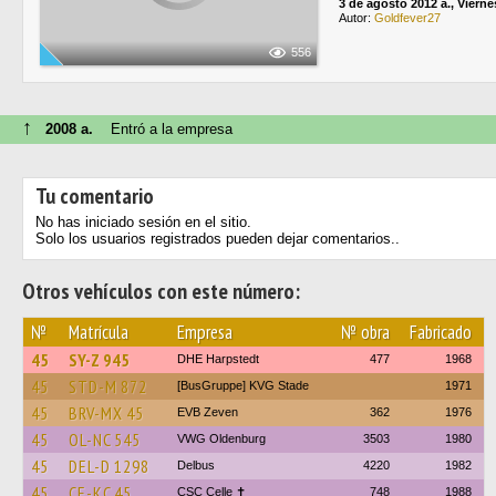
3 de agosto 2012 a., Vierne
Autor:
Goldfever27
556
↑
2008 a.
Entró a la empresa
Tu comentario
No has iniciado sesión en el sitio.
Solo los usuarios registrados pueden dejar comentarios..
Otros vehículos con este número:
№
Matrícula
Empresa
№ obra
Fabricado
45
SY-Z 945
DHE Harpstedt
477
1968
45
STD-M 872
[BusGruppe] KVG Stade
1971
45
BRV-MX 45
EVB Zeven
362
1976
45
OL-NC 545
VWG Oldenburg
3503
1980
45
DEL-D 1298
Delbus
4220
1982
45
CE-KC 45
CSC Celle ✝
748
1988