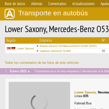
Base de datos
Además
Comentarios
Actualizaciones
Ayuda
Transporte en autobús
Lower Saxony, Mercedes-Benz O53
Región
Empresa
№
Reisen Service Omnibusverkehre GmbH (RSO)
Lower Saxony
45
regiobus Hannover GmbH
Todos los comentarios de las fotos de este vehículo
↑
Enero 2021 a.
Transferencia a la otra empresa / devolución a la fáb
Lower Saxony
,
Neusta
Línea
835
Fahrrad Bus