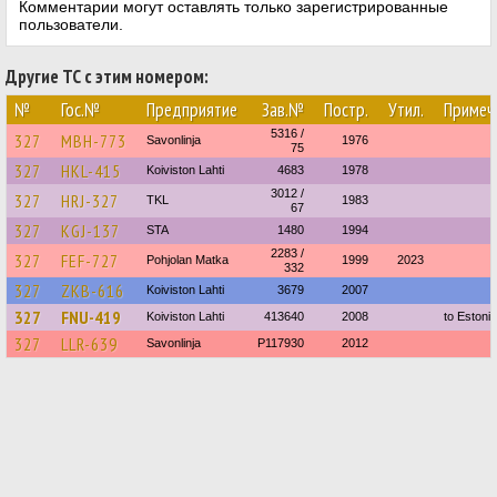
Комментарии могут оставлять только зарегистрированные
пользователи.
Другие ТС с этим номером:
№
Гос.№
Предприятие
Зав.№
Постр.
Утил.
Примеч
5316 /
327
MBH-773
Savonlinja
1976
75
327
HKL-415
Koiviston Lahti
4683
1978
3012 /
327
HRJ-327
TKL
1983
67
327
KGJ-137
STA
1480
1994
2283 /
327
FEF-727
Pohjolan Matka
1999
2023
332
327
ZKB-616
Koiviston Lahti
3679
2007
327
FNU-419
Koiviston Lahti
413640
2008
to Estonia
327
LLR-639
Savonlinja
P117930
2012