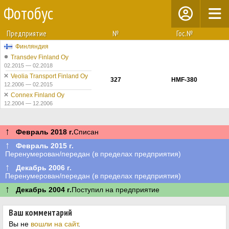
Фотобус
Предприятие
№
Гос.№
Финляндия
Transdev Finland Oy
02.2015 — 02.2018
Veolia Transport Finland Oy
327
HMF-380
12.2006 — 02.2015
Connex Finland Oy
12.2004 — 12.2006
↑
Февраль 2018 г.
Списан
↑
Февраль 2015 г.
Перенумерован/передан (в пределах предприятия)
↑
Декабрь 2006 г.
Перенумерован/передан (в пределах предприятия)
↑
Декабрь 2004 г.
Поступил на предприятие
Ваш комментарий
Вы не
вошли на сайт
.