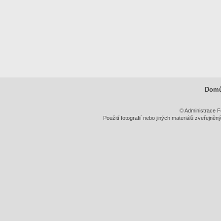
Dom
© Administrace F
Použití fotografií nebo jiných materiálů zveřejně