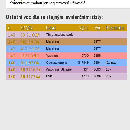
Komentovat mohou jen registrovaní uživatelé.
Ostatní vozidla se stejnými evidenčními čísly:
č.
SPZ/RZ
Garáž
Výr. č.
Výr.
Poznámka
140
00-71 ОДЧ
Third autobus park
140
002-39 ОА
Marshrut
1977
140
413-20 ОВ
Marshrut
1977
140
1822 ОДО
Yugtrans
5730
1988
140
011-97 ОА
Odesautotrans
347349
1994
Кольцо
140
BH 2216 EK
Autotrans Ukraine
334
2003
137
140
BH 1277 AA
BSK
1773
2006
232