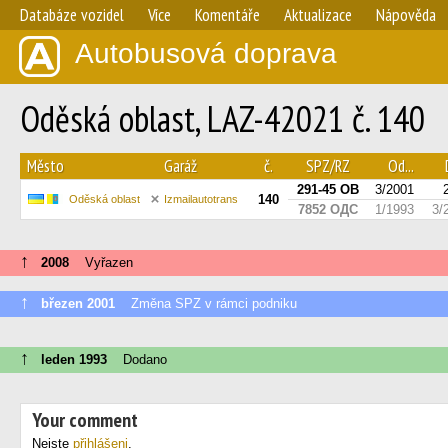
Databáze vozidel
Více
Komentáře
Aktualizace
Nápověda
Autobusová doprava
Oděská oblast, LAZ-42021 č. 140
Město
Garáž
č.
SPZ/RZ
Od...
291-45 ОВ
3/2001
140
Oděská oblast
Izmailautotrans
7852 ОДС
1/1993
3/
↑
2008
Vyřazen
↑
březen 2001
Změna SPZ v rámci podniku
↑
leden 1993
Dodano
Your comment
Nejste
přihlášeni
.