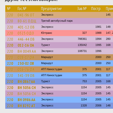
№
Гос.№
Предприятие
Зав.№
Постр.
При
220
041-96 ОТ
Экспресс
145
220
80-61 ОДЩ
Третий автобусный парк
220
401-12 ОВ
Экспресс
1981
148
220
0323 ОДО
Югтранс
327
1988
147, 
220
446-44 ОВ
Экспресс
788361
1994
280
220
012-16 ОА
Турист
135042
1995
168
220
BH 0049 AA
Экспресс
108731
1996
220
028-17 ОА
Маршрут
2000
250
220
230-02 ОВ
Маршрут
2000
250
220
016-76 ОА
АТП Киностудии
375
2001
117
220
341-39 ОВ
АТП Киностудии
375
2001
117
220
BH 0867 AA
Турист
753
2005
168
220
BH 5056 CH
Экспресс
1154
2005
145
220
BH 5056 CH
Экспресс
1154
2005
145
220
BH 0986 AA
Экспресс
1154
2005
145
220
BH 8292 AT
Экспресс
1328
2006
148