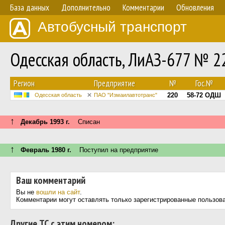
База данных
Дополнительно
Комментарии
Обновления
Автобусный транспорт
Одесская область, ЛиАЗ-677 № 2
Регион
Предприятие
№
Гос.№
220
58-72 ОДШ
Одесская область
ПАО "Измаилавтотранс"
↑
Декабрь 1993 г.
Списан
↑
Февраль 1980 г.
Поступил на предприятие
Ваш комментарий
Вы не
вошли на сайт
.
Комментарии могут оставлять только зарегистрированные пользов
Другие ТС с этим номером: