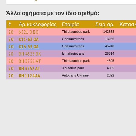
Άλλα οχήματα με τον ίδιο αριθμό:
#
Αρ. κυκλοφορίας
Εταιρία
Σειρ. αρ.
Κατασκ
20
6521 ОДО
Third autobus park
142858
20
011-63 ОА
Odesautotrans
13256
20
013-53 ОА
Odesautotrans
45240
20
BH 4525 BK
Izmailautotrans
28814
20
BH 3752 AT
Third autobus park
4395
20
BH 3752 AT
3 autobus park
4395
20
BH 1124 AA
Autotrans Ukraine
2322