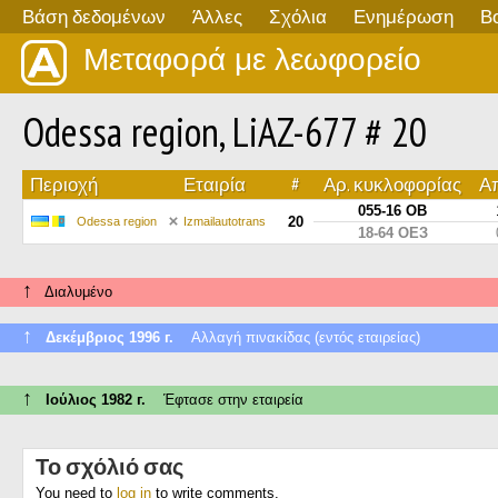
Βάση δεδομένων
Άλλες
Σχόλια
Ενημέρωση
Β
Μεταφορά με λεωφορείο
Odessa region, LiAZ-677 # 20
Περιοχή
Εταιρία
#
Αρ. κυκλοφορίας
Απ
055-16 ОВ
20
Odessa region
Izmailautotrans
18-64 ОЕЗ
↑
Διαλυμένο
↑
Δεκέμβριος 1996 г.
Αλλαγή πινακίδας (εντός εταιρείας)
↑
Ιούλιος 1982 г.
Έφτασε στην εταιρεία
Το σχόλιό σας
You need to
log in
to write comments.