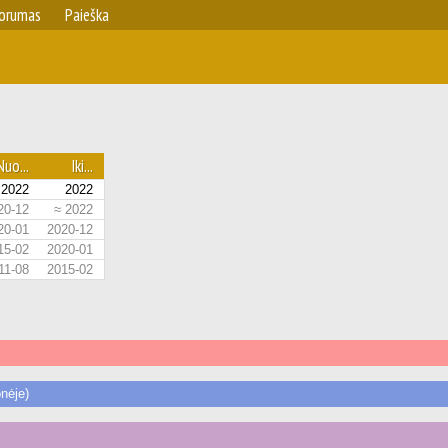
orumas
Paieška
Nuo...
Iki...
2022
2022
20-12
≈ 2022
20-01
2020-12
15-02
2020-01
11-08
2015-02
nėje)