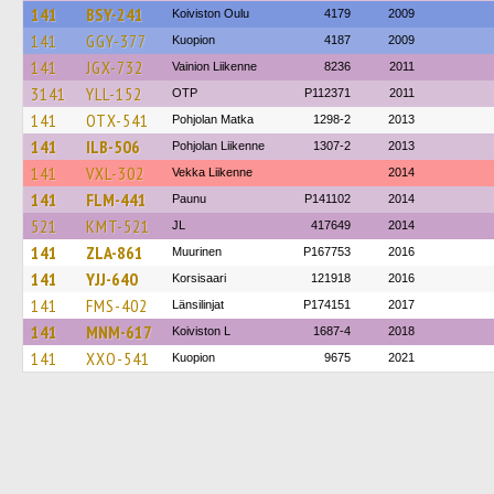
141
BSY-241
Koiviston Oulu
4179
2009
141
GGY-377
Kuopion
4187
2009
141
JGX-732
Vainion Liikenne
8236
2011
3141
YLL-152
OTP
P112371
2011
141
OTX-541
Pohjolan Matka
1298-2
2013
141
ILB-506
Pohjolan Liikenne
1307-2
2013
141
VXL-302
Vekka Liikenne
2014
141
FLM-441
Paunu
P141102
2014
521
KMT-521
JL
417649
2014
141
ZLA-861
Muurinen
P167753
2016
141
YJJ-640
Korsisaari
121918
2016
141
FMS-402
Länsilinjat
P174151
2017
141
MNM-617
Koiviston L
1687-4
2018
141
XXO-541
Kuopion
9675
2021