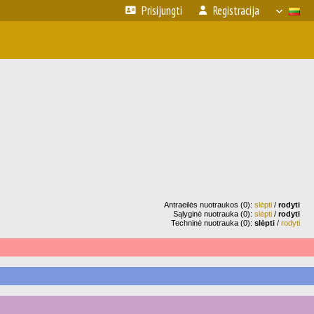
Prisijungti
Registracija
Antraeilės nuotraukos (0):
slėpti
/
rodyti
Sąlyginė nuotrauka (0):
slėpti
/
rodyti
Techninė nuotrauka (0):
slėpti
/
rodyti