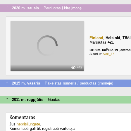
↑
2020 m. sausis
Perduotas į kitą įmonę
Finland
,
Helsinki
,
Tööl
Maršrutas
421
2018 m. birželio 19 , antrad
Autorius:
Alex_47
442
↑
2015 m. vasaris
Pakeistas numeris / perduotas (įmonėje)
↑
2011 m. rugpjūtis
Gautas
Komentaras
Jūs
neprisijungėte
.
Komentuoti gali tik registruoti vartotojai.