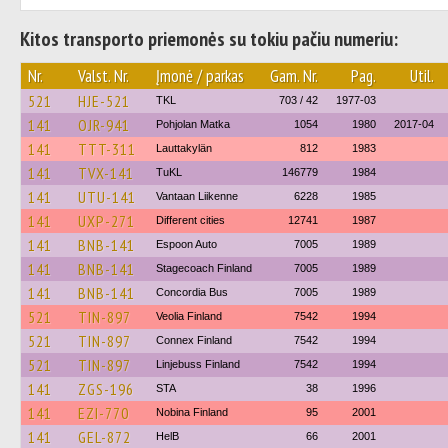
Kitos transporto priemonės su tokiu pačiu numeriu:
Nr.
Valst. Nr.
Įmonė / parkas
Gam. Nr.
Pag.
Util.
521
HJE-521
TKL
703 / 42
1977-03
141
OJR-941
Pohjolan Matka
1054
1980
2017-04
141
TTT-311
Lauttakylän
812
1983
141
TVX-141
TuKL
146779
1984
141
UTU-141
Vantaan Liikenne
6228
1985
141
UXP-271
Different cities
12741
1987
141
BNB-141
Espoon Auto
7005
1989
141
BNB-141
Stagecoach Finland
7005
1989
141
BNB-141
Concordia Bus
7005
1989
521
TIN-897
Veolia Finland
7542
1994
521
TIN-897
Connex Finland
7542
1994
521
TIN-897
Linjebuss Finland
7542
1994
141
ZGS-196
STA
38
1996
141
EZI-770
Nobina Finland
95
2001
141
GEL-872
HelB
66
2001