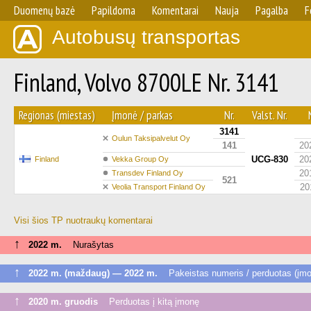
Duomenų bazė
Papildoma
Komentarai
Nauja
Pagalba
F
Autobusų transportas
Finland, Volvo 8700LE Nr. 3141
Regionas (miestas)
Įmonė / parkas
Nr.
Valst. Nr.
3141
Oulun Taksipalvelut Oy
141
20
UCG-830
20
Finland
Vekka Group Oy
20
Transdev Finland Oy
521
20
Veolia Transport Finland Oy
Visi šios TP nuotraukų komentarai
↑
2022 m.
Nurašytas
↑
2022 m. (maždaug) — 2022 m.
Pakeistas numeris / perduotas (įmo
↑
2020 m. gruodis
Perduotas į kitą įmonę