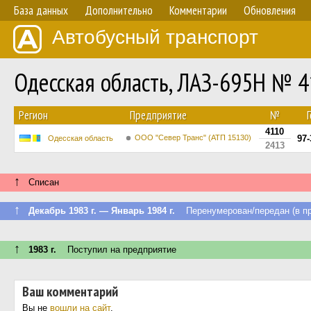
База данных
Дополнительно
Комментарии
Обновления
Автобусный транспорт
Одесская область, ЛАЗ-695Н № 
Регион
Предприятие
№
4110
ООО "Север Транс" (АТП 15130)
97
Одесская область
2413
↑
Списан
↑
Декабрь 1983 г. — Январь 1984 г.
Перенумерован/передан (в пр
↑
1983 г.
Поступил на предприятие
Ваш комментарий
Вы не
вошли на сайт
.