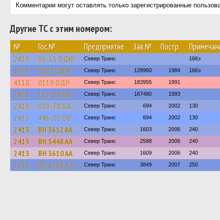
Комментарии могут оставлять только зарегистрированные пользов
Другие ТС с этим номером:
№
Гос.№
Предприятие
Зав.№
Постр.
Примечан
2413
06-15 ОДЮ
Север Транс
166э
2413
0187 ОДМ
Север Транс
128960
1984
166э
4110
0119 ОДР
Север Транс
183955
1991
2413
122-32 ОВ
Север Транс
167480
1993
2413
023-70 ОА
Север Транс
694
2002
130
2413
446-05 ОВ
Север Транс
694
2002
130
2413
BH 3612 AA
Север Транс
1603
2006
240
2413
BH 3448 AA
Север Транс
2588
2006
240
2413
BH 3610 AA
Север Транс
1609
2006
240
2413
BH 2768 AA
Север Транс
3849
2007
250