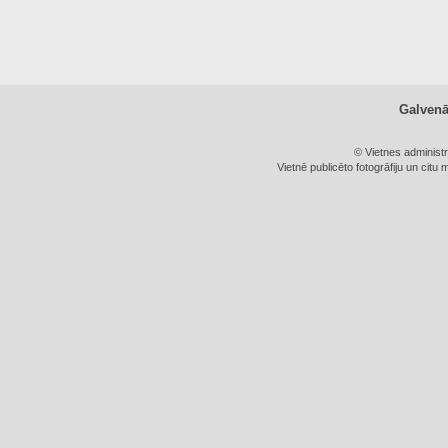
Galven
© Vietnes administ
Vietnē publicēto fotogrāfiju un citu 