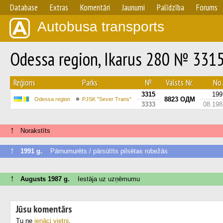
Database
Extras
Komentāri
Jaunumi
Palīdzība
Forums
Autobusa transports
Odessa region, Ikarus 280 № 331
Reģions
Parks
№
Valsts Nr.
No.
3315
199
8823 ОДМ
Odessa region
PJSK "Sever Trans"
3333
08.198
↑
Norakstīts
↑
1991 g.
Pārnumurēts / pārsūtīts pilsētas robežās
↑
Augusts 1987 g.
Iestāja uz uzņēmumu
Jūsu komentārs
Tu ne
ienāci vietni
.