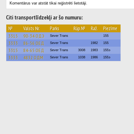
Komentārus var atstāt tikai reģistrēti lietotāji.
Citi transportlīdzekļi ar šo numuru:
№
Valsts Nr.
Parks
Rūp.№
Raž.
Piezīme
3315
90-34 ОДЭ
Sever Trans
155
3333
86-56 ОЕД
Sever Trans
1982
155
3315
84-65 ОЕД
Sever Trans
3008
1983
155э
3333
4832 ОДМ
Sever Trans
1038
1986
155э