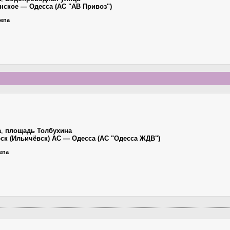
нское — Одесса (АС "АВ Привоз")
iena
а
,
площадь Толбухина
ск (Ильичёвск) АС — Одесса (АС "Одесса ЖДВ")
iena