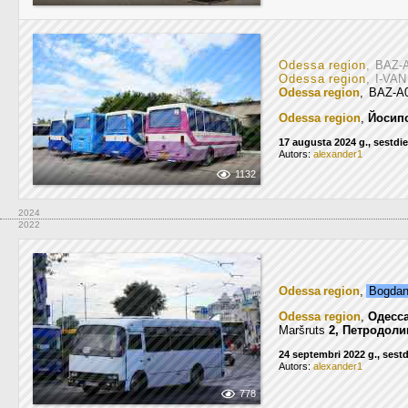
Odessa region
, BAZ-
Odessa region
, I-VA
Odessa region
, BAZ-A
Odessa region
,
Йосип
17 augusta 2024 g., sestdi
Autors:
alexander1
1132
2024
2022
Odessa region
,
Bogda
Odessa region
,
Одесс
Maršruts
2, Петродоли
24 septembri 2022 g., sest
Autors:
alexander1
778