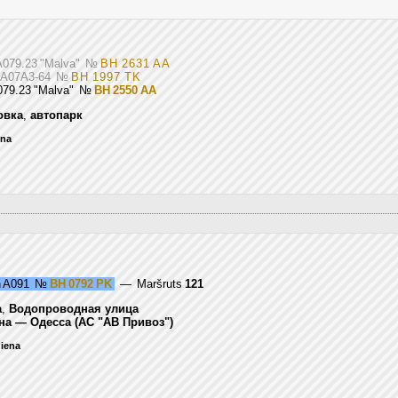
A079.23 "Malva"
№
BH 2631 AA
N A07A3-64
№
BH 1997 TK
079.23 "Malva"
№
BH 2550 AA
овка
,
автопарк
ena
n A091
№
BH 0792 PK
— Maršruts
121
а
,
Водопроводная улица
на — Одесса (АС "АВ Привоз")
diena