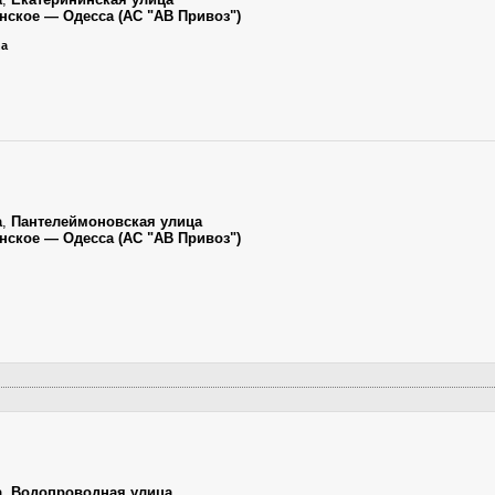
нское — Одесса (АС "АВ Привоз")
na
а
,
Пантелеймоновская улица
нское — Одесса (АС "АВ Привоз")
а
,
Водопроводная улица