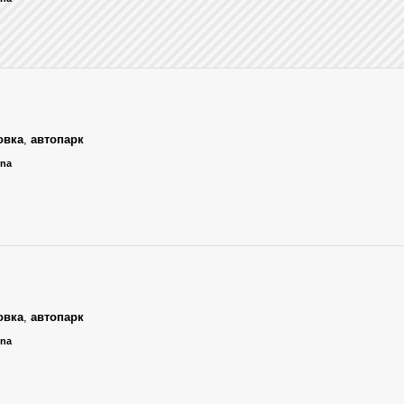
овка
,
автопарк
ena
овка
,
автопарк
ena