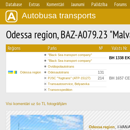
Database
Extras
Komentāri
Jaunumi
Palīdzība
Forums
Autobusa transports
Odessa region, BAZ-A079.23 "Mal
Reģions
Parks
№
Valsts Nr.
"Вlack Sea transport company"
BH 1338 EK
"Вlack Sea transport company"
Ovidiopolautotrans
131
Odessa region
Odesautotrans
214
BH 1657 CE
PJSC "Yugtrans" (ATP-15127)
Transautoservice, Belyaevka
Transexspedition
Visi komentāri uz šo TL fotogrāfijām
Odessa region
, I-VAN