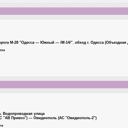
рога М-28 "Одесса — Южный — /М-14/"
,
обход г. Одесса (Объездная 
iena
а
,
Водопроводная улица
АС "АВ Привоз") — Овидиополь (АС "Овидиополь-2")
ena