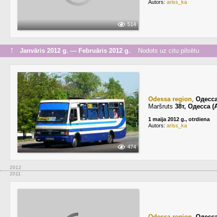
Autors:
ariss_ka
514
↑
Janvāris 2012 g. — Februāris 2012 g.
Nodots uz citu pilsētu
Odessa region
,
Одесс
Maršruts
38т, Одесса 
1 maija 2012 g., otrdiena
Autors:
ariss_ka
474
2012
2011
Odessa region
,
Одесс