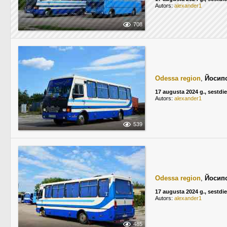
Autors:
alexander1
708
Odessa region
,
Йосип
17 augusta 2024 g., sestdi
Autors:
alexander1
539
Odessa region
,
Йосип
17 augusta 2024 g., sestdi
Autors:
alexander1
485