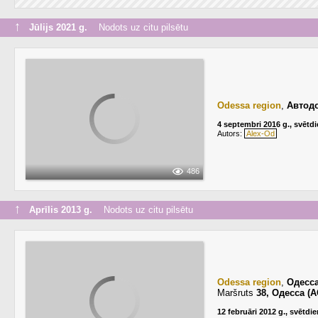
↑
Jūlijs 2021 g.
Nodots uz citu pilsētu
Odessa region
,
Автодо
4 septembri 2016 g., svētd
Autors:
Alex-Od
486
↑
Aprīlis 2013 g.
Nodots uz citu pilsētu
Odessa region
,
Одесс
Maršruts
38, Одесса (
12 februāri 2012 g., svētdi