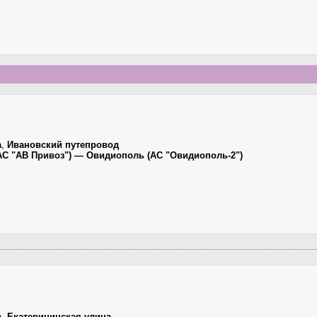
а
,
Ивановский путепровод
(АС "АВ Привоз") — Овидиополь (АС "Овидиополь-2")
а
,
Екатерининская улица