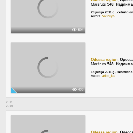
Maršruts
548, Надлима
23 jūnija 2011 g., ceturtdie
Autors:
Viktoriya
504
Odessa region
,
Одесс
Maršruts
548, Надлима
18 jūnija 2011 g., sestdiena
Autors:
ariss_ka
438
2011
2010
Odessa region
,
Одесс