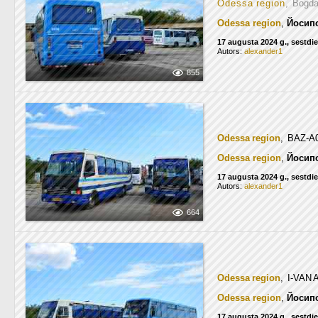
Odessa region
, Bogd
Odessa region
,
Йосип
17 augusta 2024 g., sestdi
Autors:
alexander1
855
Odessa region
, BAZ-A
Odessa region
,
Йосип
17 augusta 2024 g., sestdi
Autors:
alexander1
664
Odessa region
, I-VAN
Odessa region
,
Йосип
17 augusta 2024 g., sestdi