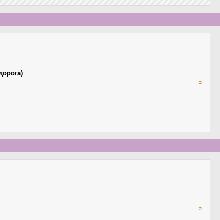
дорога)
¤
¤