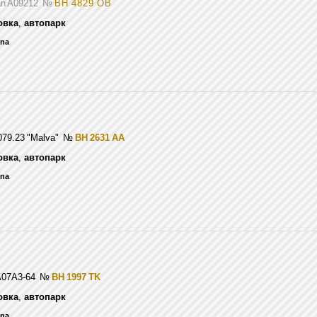
an A09212
№
BH 4829 OB
овка
,
автопарк
ena
079.23 "Malva"
№
BH 2631 AA
овка
,
автопарк
ena
 A07A3-64
№
BH 1997 TK
овка
,
автопарк
ena