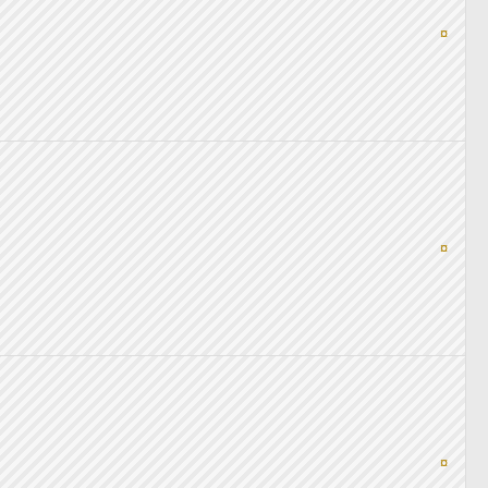
¤
¤
¤