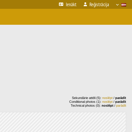
Ienākt
Reģistrācija
Sekundārie attēli (5):
noslēpt
/
parādīt
Conditional photos (1):
noslēpt
/
parādīt
Technical photos (0):
noslēpt
/
parādīt