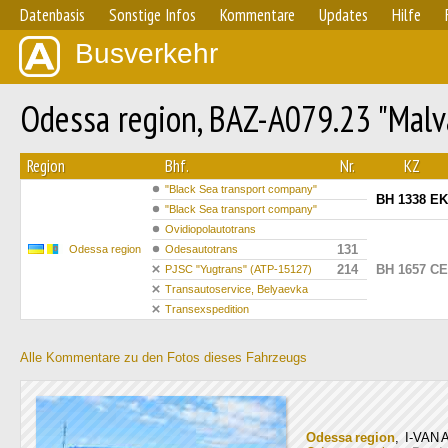
Datenbasis
Sonstige Infos
Kommentare
Updates
Hilfe
Busverkehr
Odessa region, BAZ-A079.23 "Malv
Region
Bhf.
Nr.
KZ
"Вlack Sea transport company"
BH 1338 EK
"Вlack Sea transport company"
Ovidiopolautotrans
131
Odessa region
Odesautotrans
214
BH 1657 CE
PJSC "Yugtrans" (ATP-15127)
Transautoservice, Belyaevka
Transexspedition
Alle Kommentare zu den Fotos dieses Fahrzeugs
Odessa region
, I-VAN