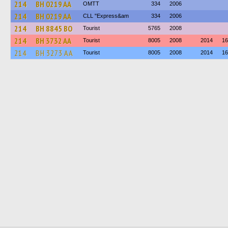
214
BH 0219 AA
OMTT
334
2006
214
BH 0219 AA
CLL "Express&am
334
2006
214
BH 8845 BO
Tourist
5765
2008
214
BH 3732 AA
Tourist
8005
2008
2014
16
214
BH 3273 AA
Tourist
8005
2008
2014
16