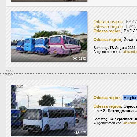
Odessa region
, BAZ-
Odessa region
, I-VA
Odessa region
, BAZ-A
Odessa region
,
Йосип
Samstag, 17. August 2024
Aufgenommen von:
alexande
1132
2024
2022
Odessa region
,
Bogda
Odessa region
,
Одесс
Linie
2, Петродолина 
Samstag, 24. September 2
Aufgenommen von:
alexande
778