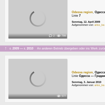
Odessa region
,
Одесс
Linie
7
Sonntag, 12. April 2009
Aufgenommen von:
ariss_ka
2
799
↑
г. 2009 — г. 2010
An anderen Betrieb übergeben oder ins Werk zurü
Odessa region
,
Одесс
Linie
Одесса — Града
Sonntag, 3. Januar 2010
Aufgenommen von:
ariss_ka
577