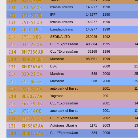
214
017-39 ОА
131
291-53 ОВ
Izmailautotrans
143277
1990
131
291-53 ОВ
IPP
143277
1990
131
291-53 ОВ
Izmailautotrans
143277
1990
131
2050 ОДТ
Izmailautotrans
143277
1990
214
2781 ОДБ
SEDINA-LTD
239926
1992
214
033-25 ОА
CLL "Express&am
406384
1995
14
214
BH 7236 AB
CLL "Express&am
32168
1996
214
414-84 ОВ
Marshrut
980551
1999
131
BH 0267 AB
BSK
2000
21
214
020-22 ОА
Marshrut
588
2000
25
214
816-96 КЕ
Marshrut
588
2000
25
214
022-81 ОА
auto park of film st
2001
11
214
BE 6057 AA
Yugtrans
2001
214
367-39 ОВ
CLL "Express&am
2001
14
214
972-*4 ОЕ
auto park of film st
2001
11
131
412-26 ОВ
CLL "Express&am
2002
14
131
BH 3863 AA
Autotrans Ukraine
1171
2003
13
214
BH 0219 AA
CLL "Express&am
334
2006