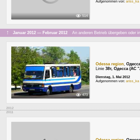
Aufgenommen von:
ariss_ka
514
↑
Januar 2012 — Februar 2012
An anderen Betrieb übergeben oder in
Odessa region
,
Одесс
Linie
38т, Одесса (АС
Dienstag, 1. Mai 2012
Aufgenommen von:
ariss_ka
473
2012
2011
Odessa region
,
Одесс