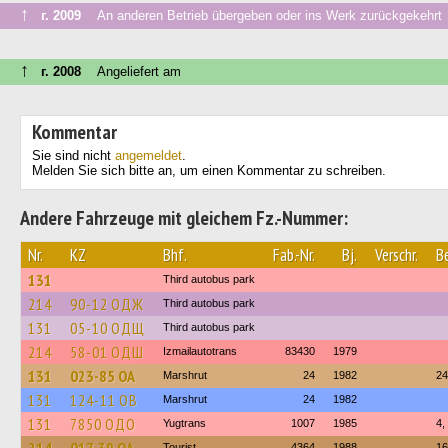
↑
г. 2009
An anderen Betrieb übergeben oder ins Werk zurückgekehrt
↑
г. 2008
Angeliefert am
Kommentar
Sie sind nicht
angemeldet
.
Melden Sie sich bitte an, um einen Kommentar zu schreiben.
Andere Fahrzeuge mit gleichem Fz.-Nummer:
Nr.
KZ
Bhf.
Fab.-Nr.
Bj.
Verschr.
B
131
Third autobus park
214
90-12 ОДЖ
Third autobus park
131
05-10 ОДЩ
Third autobus park
214
58-01 ОДШ
Izmailautotrans
83430
1979
131
023-85 ОА
Marshrut
24
1982
24
131
124-11 ОВ
Marshrut
24
1982
131
7850 ОДО
Yugtrans
1007
1985
4,
Tourist
4364
1988
16