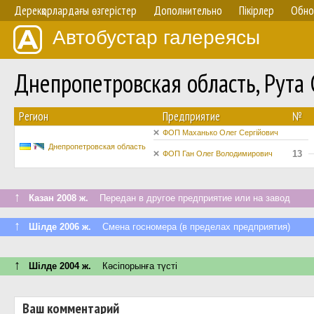
Дерекқорлардағы өзгерістер
Дополнительно
Пікірлер
Обно
Автобустар галереясы
Днепропетровская область, Рута
Регион
Предприятие
№
ФОП Маханько Олег Сергійович
Днепропетровская область
13
ФОП Ган Олег Володимирович
↑
Казан 2008 ж.
Передан в другое предприятие или на завод
↑
Шілде 2006 ж.
Смена госномера (в пределах предприятия)
↑
Шілде 2004 ж.
Кәсіпорынға түсті
Ваш комментарий