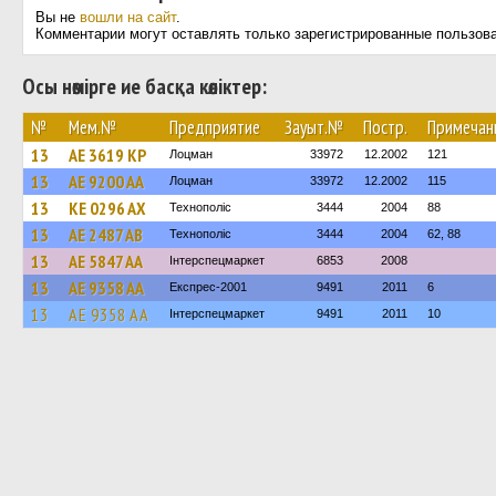
Вы не
вошли на сайт
.
Комментарии могут оставлять только зарегистрированные пользов
Осы нөмірге ие басқа көліктер:
№
Мем.№
Предприятие
Зауыт.№
Постр.
Примечан
13
AE 3619 KP
Лоцман
33972
12.2002
121
13
AE 9200 AA
Лоцман
33972
12.2002
115
13
KE 0296 AX
Технополіс
3444
2004
88
13
AE 2487 AB
Технополіс
3444
2004
62, 88
13
AE 5847 AA
Інтерспецмаркет
6853
2008
13
AE 9358 AA
Експрес-2001
9491
2011
6
13
AE 9358 AA
Інтерспецмаркет
9491
2011
10