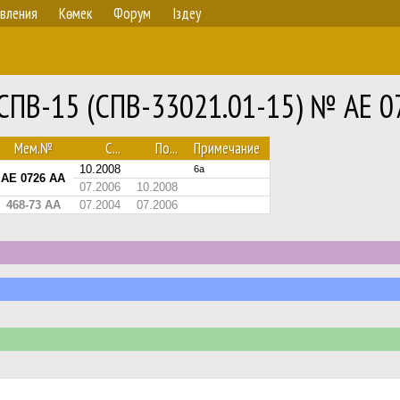
вления
Көмек
Форум
Іздеу
 СПВ-15 (СПВ-33021.01-15) № AE 0
Мем.№
С...
По...
Примечание
10.2008
6а
AE 0726 AA
07.2006
10.2008
468-73 АА
07.2004
07.2006