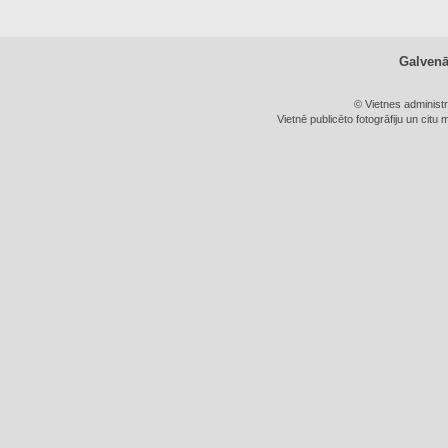
Galven
© Vietnes administ
Vietnē publicēto fotogrāfiju un citu 