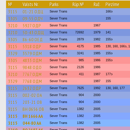
№
Valsts Nr.
Parks
Rūp.№
Raž.
Piezīme
3115
01-21 ОДЦ
Sever Trans
166э
3305
09-55 ОДЧ
Sever Trans
155
3210
5927 ОДР
Sever Trans
1967
3210
50-43 ОДЩ
Sever Trans
72692
1979
141
3305
86-60 ОЕД
Sever Trans
2879
1982
155э
3115
5318 ОДР
Sever Trans
4175
1985
130, 160, 166э, 
3329
3579 ОДМ
Sever Trans
3241
1985
155э
3305
4833 ОДМ
Sever Trans
985
1986
155э
3115
9848 ОДО
Sever Trans
2126
1986
3210
7767 ОДМ
Sever Trans
411
1987
177э
3329
7768 ОДМ
Sever Trans
1987
155
3115
2632 ОДР
Sever Trans
7625
1992
130, 160, 177
3115
002-02 ОА
Sever Trans
904
2000
3115
203-21 ОВ
Sever Trans
904
2000
3115
BH 0656 OB
Sever Trans
1382
2005
3115
BH 1666 AA
Sever Trans
1382
2005
3115
044-80 АА
Sever Trans
1382
2005
Sever Trans
5838
2008