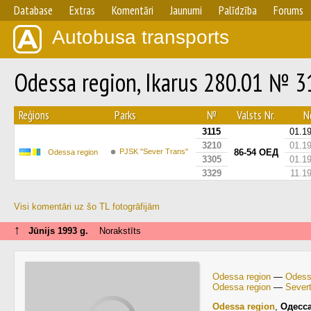
Database
Extras
Komentāri
Jaunumi
Palīdzība
Forums
Autobusa transports
Odessa region, Ikarus 280.01 № 
Reģions
Parks
№
Valsts Nr.
No
3115
01.1
3210
01.1
PJSK "Sever Trans"
86-54 ОЕД
Odessa region
3305
01.1
3329
11.1
Visi komentāri uz šo TL fotogrāfijām
↑
Jūnijs 1993 g.
Norakstīts
Odessa region
—
Odess
Odessa region
—
Severt
Odessa region
,
Одесс