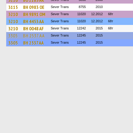
3210
BO 2183 AK
3115
BH 0983 OE
Sever Trans
8755
2010
3210
BH 9891 OM
Sever Trans
11020
12.2012
68т
3210
BH 4453 AA
Sever Trans
11020
12.2012
68т
3210
BH 0048 AF
Sever Trans
12242
2015
68т
3305
BH 2537 AA
Sever Trans
12245
2015
3305
BH 2537 AA
Sever Trans
12245
2015