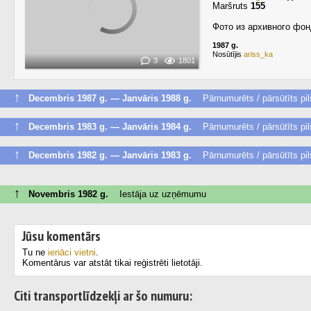
Maršruts
155
Фото из архивного фон
1987 g.
Nosūtījis
ariss_ka
3
1801
↑
Decembris 1987 g. — Janvāris 1988 g.
Pārnumurēts / pārsūtīts pil
↑
Decembris 1983 g. — Janvāris 1984 g.
Pārnumurēts / pārsūtīts pil
↑
Decembris 1982 g. — Janvāris 1983 g.
Pārnumurēts / pārsūtīts pil
↑
Novembris 1982 g.
Iestāja uz uzņēmumu
Jūsu komentārs
Tu ne
ienāci vietni
.
Komentārus var atstāt tikai reģistrēti lietotāji.
Citi transportlīdzekļi ar šo numuru: