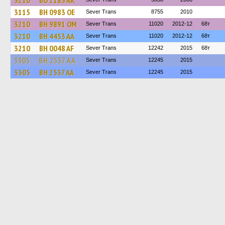
3210
BO 2183 AK
3115
BH 0983 OE
Sever Trans
8755
2010
3210
BH 9891 OM
Sever Trans
11020
2012-12
68т
3210
BH 4453 AA
Sever Trans
11020
2012-12
68т
3210
BH 0048 AF
Sever Trans
12242
2015
68т
3305
BH 2537 AA
Sever Trans
12245
2015
3305
BH 2537 AA
Sever Trans
12245
2015