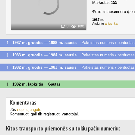
Maršrutas
155
Фото из архивного фон
1987 m.
Atsiuntė
ariss_ka
3
1801
↑
1987 m. gruodis — 1988 m. sausis
Pakeistas numeris / perduotas 
↑
1983 m. gruodis — 1984 m. sausis
Pakeistas numeris / perduotas 
↑
1982 m. gruodis — 1983 m. sausis
Pakeistas numeris / perduotas 
↑
1982 m. lapkritis
Gautas
Komentaras
Jūs
neprisijungėte
.
Komentuoti gali tik registruoti vartotojai.
Kitos transporto priemonės su tokiu pačiu numeriu: