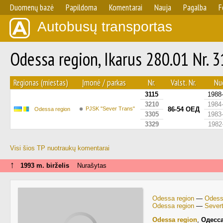
Duomenų bazė
Papildoma
Komentarai
Nauja
Pagalba
F
Autobusų transportas
Odessa region, Ikarus 280.01 Nr. 
Regionas (miestas)
Įmonė / parkas
Nr.
Valst. Nr.
Nuo
3115
1988
3210
1984
PJSK "Sever Trans"
86-54 ОЕД
Odessa region
3305
1983
3329
1982
Visi šios TP nuotraukų komentarai
↑
1993 m. birželis
Nurašytas
Odessa region
—
Odess
Odessa region
—
Severt
Odessa region
,
Одесс