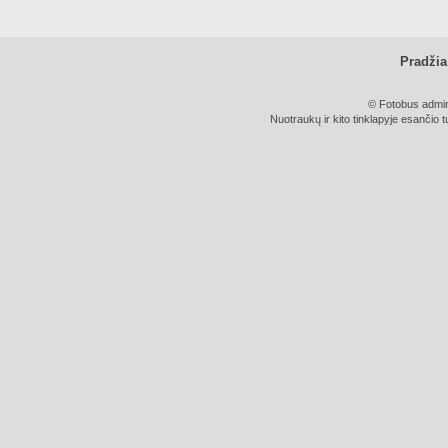
Pradžia
© Fotobus admini
Nuotraukų ir kito tinklapyje esančio t