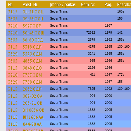
Nr.
Valst. Nr.
Įmonė / parkas
Gam. Nr.
Pag.
Pastab
3115
01-21 ОДЦ
Sever Trans
166э
3305
09-55 ОДЧ
Sever Trans
155
3210
5927 ОДР
Sever Trans
1967
3210
50-43 ОДЩ
Sever Trans
72692
1979
141
3305
86-60 ОЕД
Sever Trans
2879
1982
155э
3115
5318 ОДР
Sever Trans
4175
1985
130, 160,
3329
3579 ОДМ
Sever Trans
3241
1985
155э
3305
4833 ОДМ
Sever Trans
985
1986
155э
3115
9848 ОДО
Sever Trans
2126
1986
3210
7767 ОДМ
Sever Trans
411
1987
177э
3329
7768 ОДМ
Sever Trans
1987
155
3115
2632 ОДР
Sever Trans
7625
1992
130, 160,
3115
002-02 ОА
Sever Trans
904
2000
3115
203-21 ОВ
Sever Trans
904
2000
3115
BH 0656 OB
Sever Trans
1382
2005
3115
BH 1666 AA
Sever Trans
1382
2005
3115
044-80 АА
Sever Trans
1382
2005
Sever Trans
5838
2008