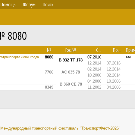
Помощь
Форум
Поиск
 № 8080
№
Гос.№
С...
По...
Прим
8080
07.2016
тотранспорта Ленинграда
КАП
В 932 ТТ 178
12.2014
07.2016
02.2014
12.2014
7706
АС 035 78
10.2006
02.2014
04.2006
10.2006
В 360 СЕ 78
0349
11.2002
04.2006
I Международный транспортный фестиваль "ТранспортФест-2026"