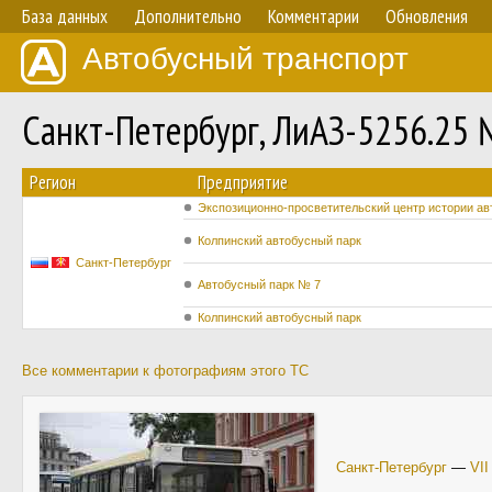
База данных
Дополнительно
Комментарии
Обновления
Автобусный транспорт
Санкт-Петербург, ЛиАЗ-5256.25
Регион
Предприятие
Экспозиционно-просветительский центр истории ав
Колпинский автобусный парк
Санкт-Петербург
Автобусный парк № 7
Колпинский автобусный парк
Все комментарии к фотографиям этого ТС
Санкт-Петербург
—
VI