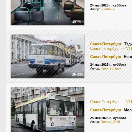
24 мая 2025 г., суббота
Автор:
IvanKrivyi
557
Санкт-Петербург
, Тад
Санкт-Петербург
—
VI
Санкт-Петербург
,
Нев
24 мая 2025 г., суббота
Автор:
Никита Лапин
694
Санкт-Петербург
—
VI
Санкт-Петербург
,
Мор
24 мая 2025 г., суббота
Автор:
Roman_0298