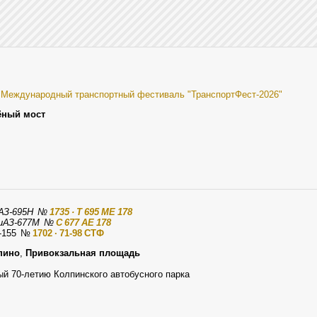
I Международный транспортный фестиваль "ТранспортФест-2026"
ёный мост
ЛАЗ-695Н
№
1735 · Т 695 МЕ 178
ЛиАЗ-677М
№
С 677 АЕ 178
С-155
№
1702 · 71-98 СТФ
пино
,
Привокзальная площадь
й 70-летию Колпинского автобусного парка