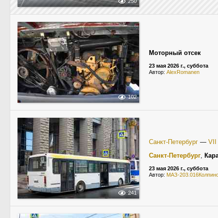
250
Моторный отсек
23 мая 2026 г., суббота
Автор:
AlexRomanen
102
Санкт-Петербург
—
VI
Санкт-Петербург
,
Кар
23 мая 2026 г., суббота
Автор:
МАЗ-203.016Колпин
241