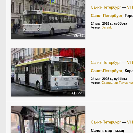
Санкт-Петербург
—
VI
Санкт-Петербург
,
Гор
24 мая 2025 г., суббота
Автор:
Barsirk
57
Санкт-Петербург
—
VI
Санкт-Петербург
,
Кар
24 мая 2025 г., суббота
Автор:
Станислав Тихомир
220
Санкт-Петербург
—
VI
Салон
,
вид назад