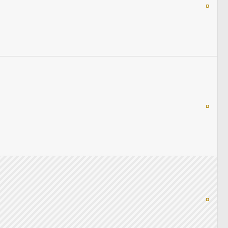
¤
¤
¤