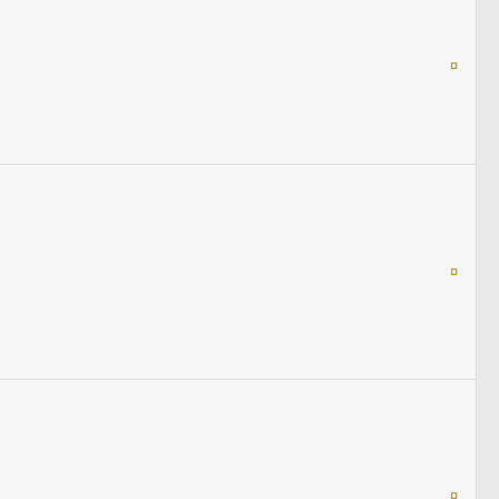
¤
¤
¤