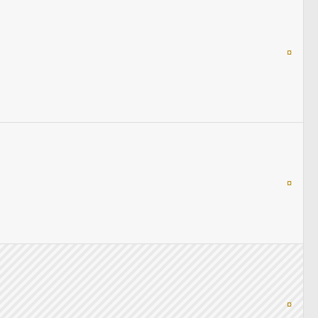
¤
¤
¤