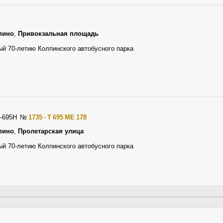
пино
,
Привокзальная площадь
й 70-летию Колпинского автобусного парка
З-695Н
№
1735 · Т 695 МЕ 178
пино
,
Пролетарская улица
й 70-летию Колпинского автобусного парка