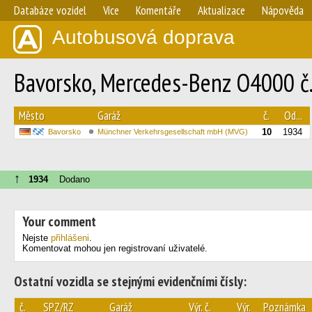
Databáze vozidel
Více
Komentáře
Aktualizace
Nápověda
Autobusová doprava
Bavorsko, Mercedes-Benz O4000 č.
Město
Garáž
č.
Od...
10
1934
Bavorsko
Münchner Verkehrsgesellschaft mbH (MVG)
↑
1934
Dodano
Your comment
Nejste
přihlášeni
.
Komentovat mohou jen registrovaní uživatelé.
Ostatní vozidla se stejnými evidenčními čísly:
č.
SPZ/RZ
Garáž
Výr. č.
Výr.
Poznámka