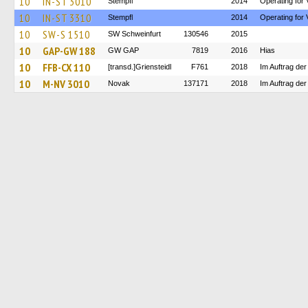
10
IN-ST 3010
Stempfl
2014
Operating for 
10
IN-ST 3310
Stempfl
2014
Operating for 
10
SW-S 1510
SW Schweinfurt
130546
2015
10
GAP-GW 188
GW GAP
7819
2016
Hias
10
FFB-CX 110
[transd.]Griensteidl
F761
2018
Im Auftrag de
10
M-NV 3010
Novak
137171
2018
Im Auftrag de