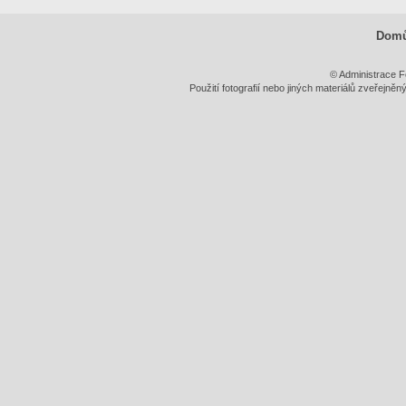
Dom
© Administrace F
Použití fotografií nebo jiných materiálů zveřejně