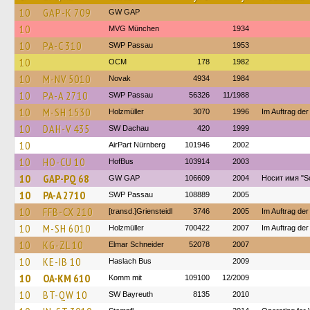
10
GAP-K 709
GW GAP
10
MVG München
1934
10
PA-C 310
SWP Passau
1953
10
OCM
178
1982
10
M-NV 5010
Novak
4934
1984
10
PA-A 2710
SWP Passau
56326
11/1988
10
M-SH 1530
Holzmüller
3070
1996
Im Auftrag de
10
DAH-V 435
SW Dachau
420
1999
10
AirPart Nürnberg
101946
2002
10
HO-CU 10
HofBus
103914
2003
10
GAP-PQ 68
GW GAP
106609
2004
Носит имя "S
10
PA-A 2710
SWP Passau
108889
2005
10
FFB-CX 210
[transd.]Griensteidl
3746
2005
Im Auftrag de
10
M-SH 6010
Holzmüller
700422
2007
Im Auftrag de
10
KG-ZL 10
Elmar Schneider
52078
2007
10
KE-IB 10
Haslach Bus
2009
10
OA-KM 610
Komm mit
109100
12/2009
10
BT-QW 10
SW Bayreuth
8135
2010