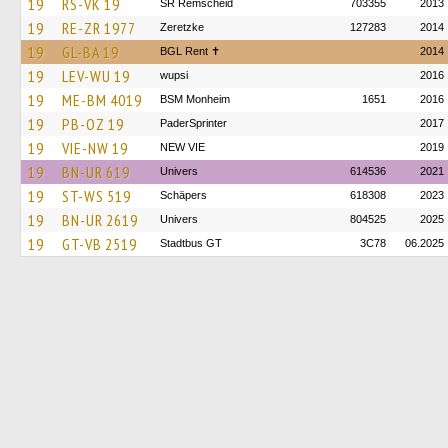
19
RS-VK 19
SR Remscheid
703355
2013
19
RE-ZR 1977
Zeretzke
127283
2014
19
GL-BA 19
BGL Rent ✝︎
2014
19
LEV-WU 19
wupsi
2016
19
ME-BM 4019
BSM Monheim
1651
2016
19
PB-OZ 19
PaderSprinter
2017
19
VIE-NW 19
NEW VIE
2019
19
BN-UR 619
Univers
614536
2021
19
ST-WS 519
Schäpers
618308
2023
19
BN-UR 2619
Univers
804525
2025
19
GT-VB 2519
Stadtbus GT
3C78
06.2025