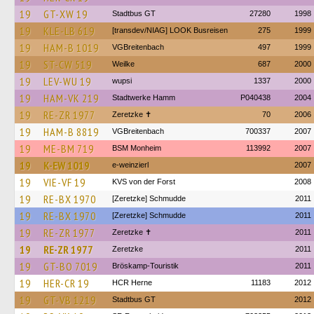
19
GT-XW 19
Stadtbus GT
27280
1998
19
KLE-LB 619
[transdev/NIAG] LOOK Busreisen
275
1999
19
HAM-B 1019
VGBreitenbach
497
1999
19
ST-CW 519
Weilke
687
2000
19
LEV-WU 19
wupsi
1337
2000
19
HAM-VK 219
Stadtwerke Hamm
P040438
2004
19
RE-ZR 1977
Zeretzke ✝
70
2006
19
HAM-B 8819
VGBreitenbach
700337
2007
19
ME-BM 719
BSM Monheim
113992
2007
19
K-EW 1019
e-weinzierl
2007
19
VIE-VF 19
KVS von der Forst
2008
19
RE-BX 1970
[Zeretzke] Schmudde
2011
19
RE-BX 1970
[Zeretzke] Schmudde
2011
19
RE-ZR 1977
Zeretzke ✝
2011
19
RE-ZR 1977
Zeretzke
2011
19
GT-BO 7019
Bröskamp-Touristik
2011
19
HER-CR 19
HCR Herne
11183
2012
19
GT-VB 1219
Stadtbus GT
2012