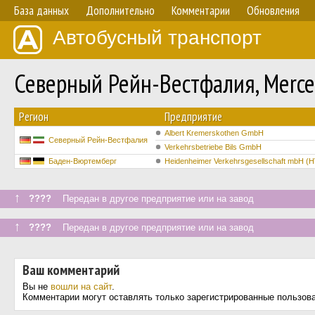
База данных
Дополнительно
Комментарии
Обновления
Автобусный транспорт
Северный Рейн-Вестфалия, Merc
Регион
Предприятие
Albert Kremerskothen GmbH
Северный Рейн-Вестфалия
Verkehrsbetriebe Bils GmbH
Баден-Вюртемберг
Heidenheimer Verkehrsgesellschaft mbH (
↑
????
Передан в другое предприятие или на завод
↑
????
Передан в другое предприятие или на завод
Ваш комментарий
Вы не
вошли на сайт
.
Комментарии могут оставлять только зарегистрированные пользов