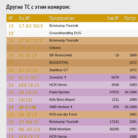
Другие ТС с этим номером:
№
Гос.№
Предприятие
Зав.№
Постр.
19
GT-BO 9019
Bröskamp-Touristik
19
Groundhandling DUS
19
GT-BO 1019
Bröskamp-Touristik
19
BN-UR 519
Univers
19
RS-VK 19
SR Remscheid
19
1969
19
BOGESTRA
1972
19
GT-ZZ 19
Stadtbus GT
1972
19
RE-H 2977
Zeretzke ✝
5078
1981
19
HER-CR 19
HCR Herne
4549
1983
19
PB-CR 19
PaderSprinter
47970
04.1986
19
[4119]
Köln Bonn Airport
1211
1989
19
HF-V 298
VMR Herford ✝
875
09.1989
19
VIE-JP 19
KVS von der Forst
1991
19
GT-MN 19
Bröskamp-Touristik
17241
1991
19
ME-XP 519
BSM Monheim
66290
1991
19
HER-CR 19
HCR Herne
1998