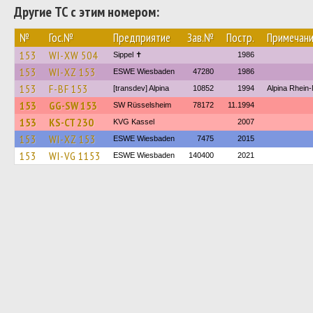
Другие ТС с этим номером:
№
Гос.№
Предприятие
Зав.№
Постр.
Примечан
153
WI-XW 504
Sippel ✝︎
1986
153
WI-XZ 153
ESWE Wiesbaden
47280
1986
153
F-BF 153
[transdev] Alpina
10852
1994
Alpina Rhei
153
GG-SW 153
SW Rüsselsheim
78172
11.1994
153
KS-CT 230
KVG Kassel
2007
153
WI-XZ 153
ESWE Wiesbaden
7475
2015
153
WI-VG 1153
ESWE Wiesbaden
140400
2021