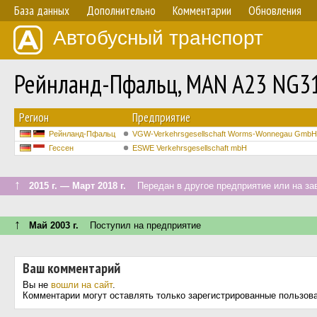
База данных
Дополнительно
Комментарии
Обновления
Автобусный транспорт
Рейнланд-Пфальц, MAN A23 NG3
Регион
Предприятие
Рейнланд-Пфальц
VGW-Verkehrsgesellschaft Worms-Wonnegau GmbH
Гессен
ESWE Verkehrsgesellschaft mbH
↑
2015 г. — Март 2018 г.
Передан в другое предприятие или на за
↑
Май 2003 г.
Поступил на предприятие
Ваш комментарий
Вы не
вошли на сайт
.
Комментарии могут оставлять только зарегистрированные пользов