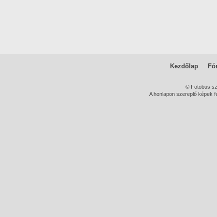
Kezdőlap
Fó
© Fotobus s
A honlapon szereplő képek fe