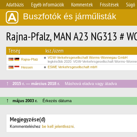
Adatbázis
Egyéb információk
Kommentek
Frissítések
Súgó
Buszfotók és járműlisták
Rajna-Pfalz, MAN A23 NG313 # W
Térség
ksz./üzem
VGW-Verkehrsgesellschaft Worms-Wonnegau GmbH
Rajna-Pfalz
legkésőbb 2020: VGW-Verkehrsgesellschaft Worms-Wonn
ESWE Verkehrsgesellschaft mbH
Hessen
↑
2015 г. — március 2018 г.
Máshová eladva vagy átadva
↑
május 2003 г.
Érkezés dátuma
Megjegyzése(d)
Kommenteléshez
be kell jelentkezni
.