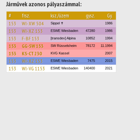
Járművek azonos pályaszámmal:
#
frsz.
ksz./üzem
gysz.
Gy.
153
WI-XW 504
Sippel ✝︎
1986
153
WI-XZ 153
ESWE Wiesbaden
47280
1986
153
F-BF 153
[transdev] Alpina
10852
1994
153
GG-SW 153
SW Rüsselsheim
78172
11.1994
153
KS-CT 230
KVG Kassel
2007
153
WI-XZ 153
ESWE Wiesbaden
7475
2015
153
WI-VG 1153
ESWE Wiesbaden
140400
2021