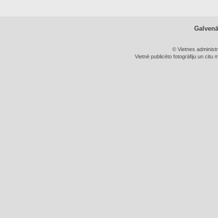
Galven
© Vietnes administ
Vietnē publicēto fotogrāfiju un citu 