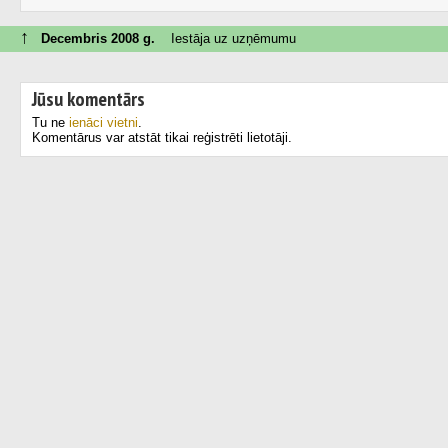
↑
Decembris 2008 g.
Iestāja uz uzņēmumu
Jūsu komentārs
Tu ne
ienāci vietni
.
Komentārus var atstāt tikai reģistrēti lietotāji.