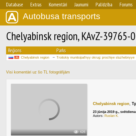
Database
Extras
Komentāri
Jaunumi
Palīdzība
Forums
Autobusa transports
Chelyabinsk region, KAvZ-39765-
Reģions
Parks
Chelyabinsk region
Troitskiy munitsipal'nyy okrug: prochiye sluzhebnyye
Visi komentāri uz šo TL fotogrāfijām
Chelyabinsk region
,
Т
23 jūnija 2019 g., svētdiena
Autors:
Ruslan K.
426