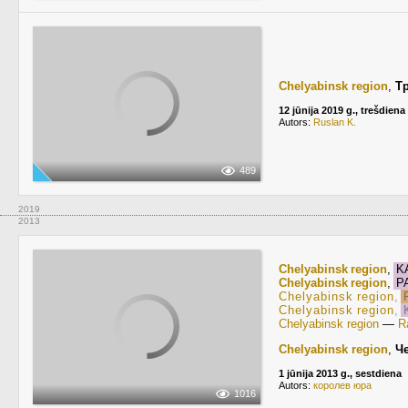
Chelyabinsk region
,
Т
12 jūnija 2019 g., trešdiena
Autors:
Ruslan K.
489
2019
2013
Chelyabinsk region
,
KA
Chelyabinsk region
,
PA
Chelyabinsk region
,
P
Chelyabinsk region
,
K
Chelyabinsk region
—
R
Chelyabinsk region
,
Ч
1 jūnija 2013 g., sestdiena
Autors:
королев юра
1016