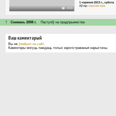
1 чэрвеня 2013 г., субота
Аўтар:
королев юра
1016
↑
Снежань 2008 г.
Паступiў на прадпрыемства
Ваш каментарый
Вы не
ўвайшлі на сайт
.
Каментары могуць пакідаць толькі зарэгістраваныя карыстачы.