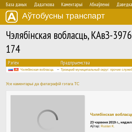
База даных
Дадаткова
Каментарыі
Абнаўленнi
Даведк
Аўтобусны транспарт
Чэлябінская вобласць, КАвЗ-397
174
Рэгіён
Прадпрыемства
Чэлябінская вобласць
Троицкий муниципальный округ: прочие служе
Усе каментарыі да фатаграфій гэтага ТС
Чэлябінская вобласц
23 чэрвеня 2019 г., нядзел
Аўтар:
Ruslan K.