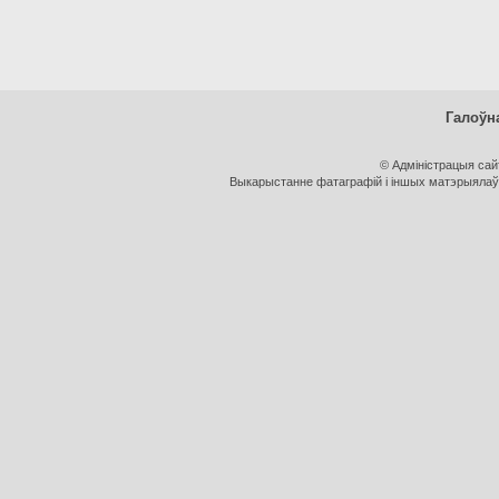
Галоўн
© Адміністрацыя са
Выкарыстанне фатаграфій і іншых матэрыялаў, 