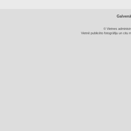
Galven
© Vietnes administ
Vietnē publicēto fotogrāfiju un citu 