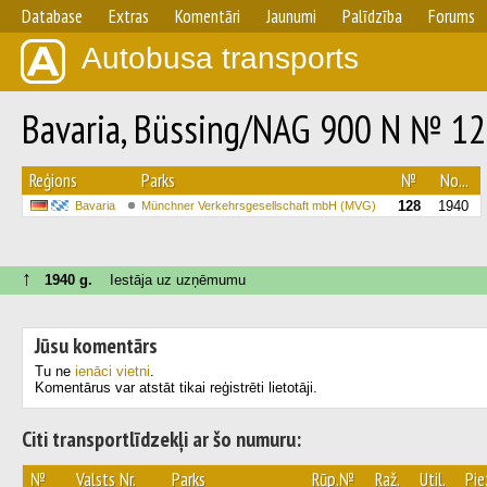
Database
Extras
Komentāri
Jaunumi
Palīdzība
Forums
Autobusa transports
Bavaria, Büssing/NAG 900 N № 1
Reģions
Parks
№
No...
128
1940
Bavaria
Münchner Verkehrsgesellschaft mbH (MVG)
↑
1940 g.
Iestāja uz uzņēmumu
Jūsu komentārs
Tu ne
ienāci vietni
.
Komentārus var atstāt tikai reģistrēti lietotāji.
Citi transportlīdzekļi ar šo numuru:
№
Valsts Nr.
Parks
Rūp.№
Raž.
Util.
Pi