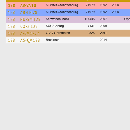
128
AB-VA 10
STWAB Aschaffenburg
71979
1992
2020
128
AB-LN 28
STWAB Aschaffenburg
71979
1992
2020
128
NU-SM 128
Schwaben Mobil
114445
2007
Ope
128
CO-Z 128
SÜC Coburg
7131
2009
128
A-GV 1777
GVG Gersthofen
2825
2011
128
AS-QV 128
Bruckner
2014