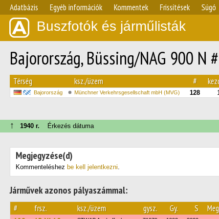
Adatbázis
Egyéb információk
Kommentek
Frissítések
Súgó
Buszfotók és járműlisták
Bajorország, Büssing/NAG 900 N 
Térség
ksz./üzem
#
kez
128
Bajorország
Münchner Verkehrsgesellschaft mbH (MVG)
↑
1940 г.
Érkezés dátuma
Megjegyzése(d)
Kommenteléshez
be kell jelentkezni
.
Járművek azonos pályaszámmal:
#
frsz.
ksz./üzem
gysz.
Gy.
S
Meg