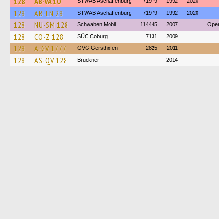
128
AB-VA 10
STWAB Aschaffenburg
71979
1992
2020
128
AB-LN 28
STWAB Aschaffenburg
71979
1992
2020
128
NU-SM 128
Schwaben Mobil
114445
2007
Oper
128
CO-Z 128
SÜC Coburg
7131
2009
128
A-GV 1777
GVG Gersthofen
2825
2011
128
AS-QV 128
Bruckner
2014