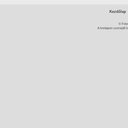
Kezdőlap
© Foto
A honlapon szereplő k