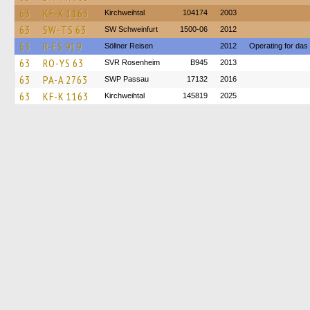
63
KF-K 1163
Kirchweihtal
104174
2003
63
SW-TS 63
SW Schweinfurt
1500-06
2012
63
R-ES 919
Söllner Reisen
2012
Operating for da
63
RO-YS 63
SVR Rosenheim
B945
2013
63
PA-A 2763
SWP Passau
17132
2016
63
KF-K 1163
Kirchweihtal
145819
2025