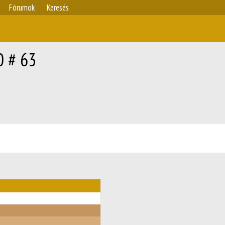
Fórumok
Keresés
0 # 63