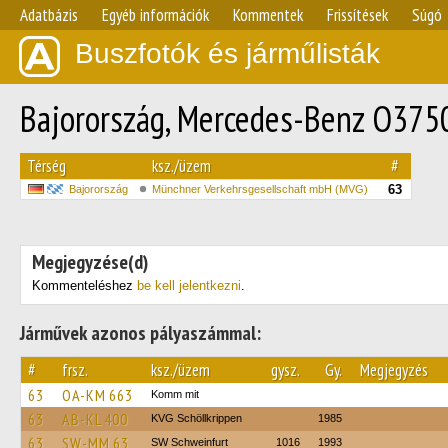
Adatbázis
Egyéb információk
Kommentek
Frissítések
Súgó
Buszfotók és járműlisták
Bajorország, Mercedes-Benz O375
Térség
ksz./üzem
#
63
Bajorország
Münchner Verkehrsgesellschaft mbH (MVG)
Megjegyzése(d)
Kommenteléshez
be kell jelentkezni
.
Járművek azonos pályaszámmal:
#
frsz.
ksz./üzem
gysz.
Gy.
Megjegyzés
63
OA-KM 663
Komm mit
63
AB-KL 400
KVG Schöllkrippen
1985
63
SW-MM 63
SW Schweinfurt
1016
1993